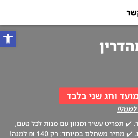
שר
פתח סרגל
מועד וחג שני בלבד
✔️ תפריט עשיר ומגוון עם מנות לכל טעם,
ביתיות וטריות כמו אצל אמא. ✔️ משלוח עד הבית בערב החג, בהתאם להנחיות משרד הבריאות. ✔️ מחיר משתלם במיוחד: רק 140 ₪ למנה!