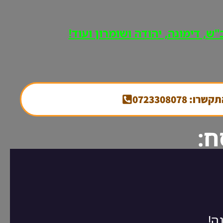
ש, דימונה, יהודה ושומרון ועוד!
קשרו: 0723308078
ח: