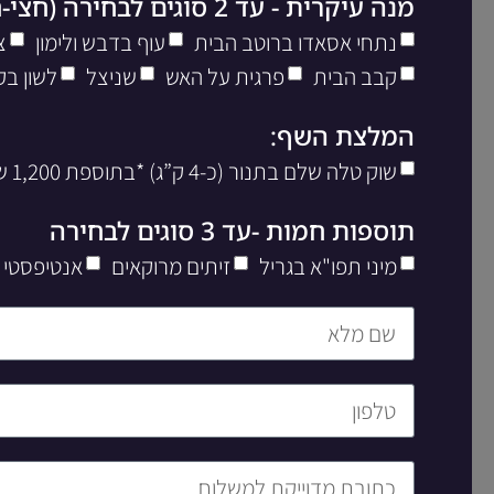
מנה עיקרית - עד 2 סוגים לבחירה (חצי-חצי)
נתחי אסאדו ברוטב הבית
עוף בדבש ולימון
צ
קבב הבית
פרגית על האש
שניצל
לשון בק
המלצת השף:
שוק טלה שלם בתנור (כ-4 ק”ג) *בתוספת 1,200 שח ליח’
תוספות חמות -עד 3 סוגים לבחירה
מיני תפו"א בגריל
זיתים מרוקאים
אנטיפסטי