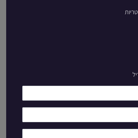
טריות
יל