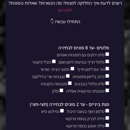
רוצים לדעת איך החלוקה למנות? מה הכשרות? שאלות נוספות?
לחצו כאן
התחילו עכשיו 👇
סלטים -עד 8 סוגים לבחירה
סלט ירוקים עם חמוציות ואגוזים
פלפל חריף בנגיעות לימון ושום
חציל פיקנטי
גזר עם לימון חריף
חמוצי הבית- טורשי
כרוב בלימון וחמוציות
עגבניות שרי בזיליקום
סלט פלפל בצבעים
מטבוחה פיקנטית
מטבוחה מרוקאית אסלית
סלק
מנת ביניים - עד 2 סוגים לבחירה (חצי-חצי)
סלמון השף בעשבי תיבול
גפילטע פיש
פילה לברק בנוסח מרוקאי
פילה אמנון בנוסח מרוקאי