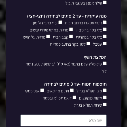
פילה אמנון בעשבי תיבול
מנה עיקרית - עד 2 סוגים לבחירה (חצי-חצי)
נתחי אסאדו ברוטב הבית
עוף בדבש ולימון
צלי בקר ברוטב יין
פרגית במילוי פירות יבשים
צלי בקר בפטריות
קבב הבית
פרגית על האש
שניצל
לשון בקר ברוטב פטריות
המלצת השף:
שוק טלה שלם בתנור (כ-4 ק”ג) *בתוספת 1,200 שח
ליח’
תוספות חמות -עד 3 סוגים לבחירה
מיני תפו"א בגריל
זיתים מרוקאים
אנטיפסטי
ירקות מוקפצים
דואט תפו"א ובטטה
סירות תפו"א בגריל