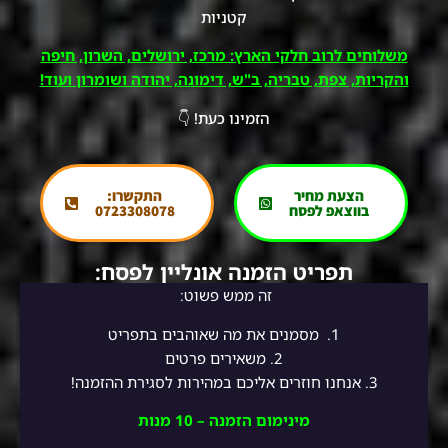
קטניות
משלוחים לרוב חלקי הארץ: מרכז, ירושלים, השרון, חיפה
והקריות, צפת, טבריה, ב"ש, דימונה, יהודה ושומרון ועוד!
הזמינו כעת! 👇
הצעת מחיר
התקשרו:
בווצאפ לפסח
0723308078
תפריט הזמנה אונליין לפסח:
זה ממש פשוט:
1.
מסמנים את מה שאוהבים בתפריט
2.
משאירים פרטים
3. אנחנו חוזרים אליכם במהירות לסגירת ההזמנה!
מינימום הזמנה – 10 מנות