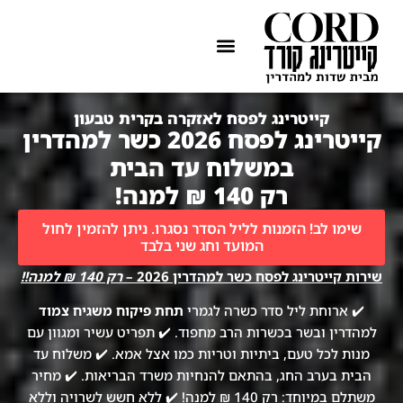
ההתמחות שלנו
איזורי שירות
קייטרינג לפסח לאזקרה בקרית טבעון
קייטרינג לפסח 2026 כשר למהדרין
במשלוח עד הבית
רק 140 ₪ למנה!
שימו לב! הזמנות לליל הסדר נסגרו. ניתן להזמין לחול
המועד וחג שני בלבד
שירות קייטרינג לפסח כשר למהדרין 2026 –
רק 140 ₪ למנה!!
✔️ ארוחת ליל סדר כשרה לגמרי
תחת פיקוח משגיח צמוד
למהדרין ובשר בכשרות הרב מחפוד. ✔️ תפריט עשיר ומגוון עם
מנות לכל טעם, ביתיות וטריות כמו אצל אמא. ✔️ משלוח עד
הבית בערב החג, בהתאם להנחיות משרד הבריאות. ✔️ מחיר
משתלם במיוחד: רק 140 ₪ למנה! ✔️ ללא חשש לשרויה וללא