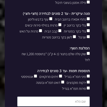
פילה אמנון בעשבי תיבול
מנה עיקרית - עד 2 סוגים לבחירה (חצי-חצי)
נתחי אסאדו ברוטב הבית
עוף בדבש ולימון
צלי בקר ברוטב יין
פרגית במילוי פירות יבשים
צלי בקר בפטריות
קבב הבית
פרגית על האש
שניצל
לשון בקר ברוטב פטריות
המלצת השף:
שוק טלה שלם בתנור (כ-4 ק”ג) *בתוספת 1,200 שח
ליח’
תוספות חמות -עד 3 סוגים לבחירה
מיני תפו"א בגריל
זיתים מרוקאים
אנטיפסטי
ירקות מוקפצים
דואט תפו"א ובטטה
סירות תפו"א בגריל