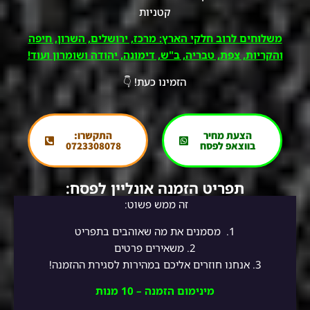
קטניות
משלוחים לרוב חלקי הארץ: מרכז, ירושלים, השרון, חיפה
והקריות, צפת, טבריה, ב"ש, דימונה, יהודה ושומרון ועוד!
הזמינו כעת! 👇
הצעת מחיר
התקשרו:
בווצאפ לפסח
0723308078
תפריט הזמנה אונליין לפסח:
זה ממש פשוט:
1.
מסמנים את מה שאוהבים בתפריט
2.
משאירים פרטים
3. אנחנו חוזרים אליכם במהירות לסגירת ההזמנה!
מינימום הזמנה – 10 מנות