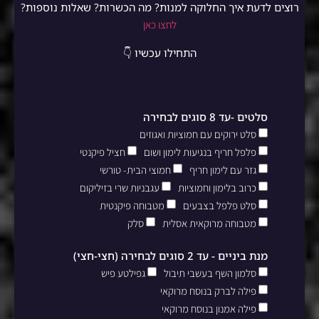
רוצים לדעת איך החלוקה למנות? מה הכשרות? שאלות נוספות?
לחצו כאן
התחילו עכשיו 👇
סלטים -עד 8 סוגים לבחירה
סלט ירוקים עם חמוציות ואגוזים
פלפל חריף בנגיעות לימון ושום
חציל פיקנטי
גזר עם לימון חריף
חמוצי הבית- טורשי
כרוב בלימון וחמוציות
עגבניות שרי בזיליקום
סלט פלפל בצבעים
מטבוחה פיקנטית
מטבוחה מרוקאית אסלית
סלק
מנת ביניים - עד 2 סוגים לבחירה (חצי-חצי)
סלמון השף בעשבי תיבול
גפילטע פיש
פילה לברק בנוסח מרוקאי
פילה אמנון בנוסח מרוקאי