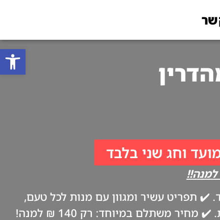
שר
פתח סרגל
מועד וחג שני בלבד
✔️ תפריט עשיר ומגוון עם מנות לכל טעם,
ביתיות וטריות כמו אצל אמא. ✔️ משלוח עד הבית בערב החג, בהתאם להנחיות משרד הבריאות. ✔️ מחיר משתלם במיוחד: רק 140 ₪ למנה!