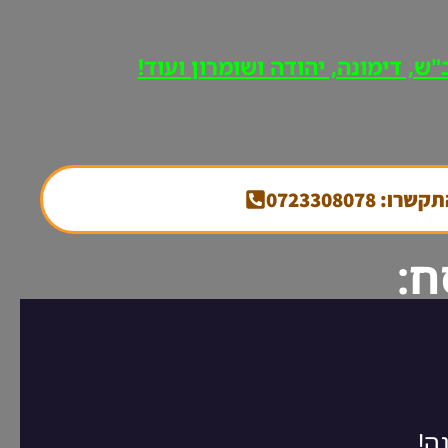
ש, דימונה, יהודה ושומרון ועוד!
קשרו: 0723308078
ח: