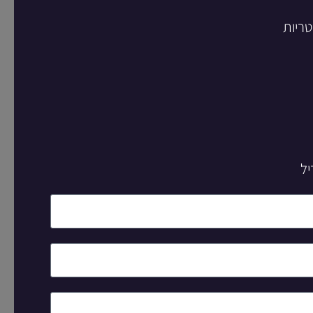
טריות
יל