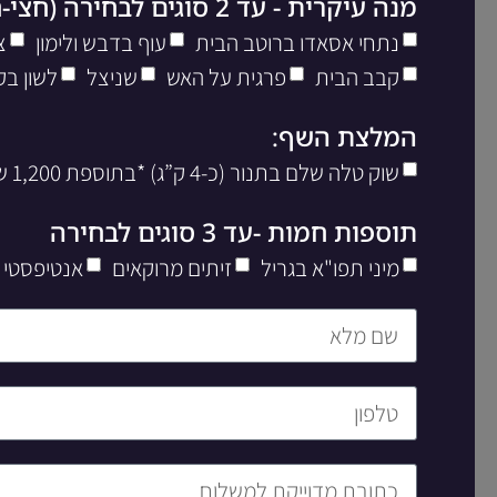
מנה עיקרית - עד 2 סוגים לבחירה (חצי-חצי)
נתחי אסאדו ברוטב הבית
עוף בדבש ולימון
צ
קבב הבית
פרגית על האש
שניצל
לשון בק
המלצת השף:
שוק טלה שלם בתנור (כ-4 ק”ג) *בתוספת 1,200 שח ליח’
תוספות חמות -עד 3 סוגים לבחירה
מיני תפו"א בגריל
זיתים מרוקאים
אנטיפסטי