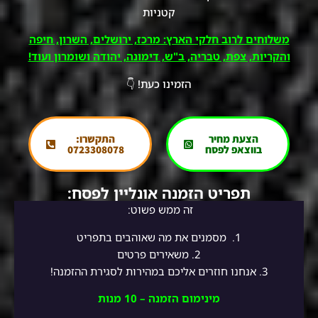
קטניות
משלוחים לרוב חלקי הארץ: מרכז, ירושלים, השרון, חיפה
והקריות, צפת, טבריה, ב"ש, דימונה, יהודה ושומרון ועוד!
הזמינו כעת! 👇
הצעת מחיר
התקשרו:
בווצאפ לפסח
0723308078
תפריט הזמנה אונליין לפסח:
זה ממש פשוט:
1.
מסמנים את מה שאוהבים בתפריט
2.
משאירים פרטים
3. אנחנו חוזרים אליכם במהירות לסגירת ההזמנה!
מינימום הזמנה – 10 מנות