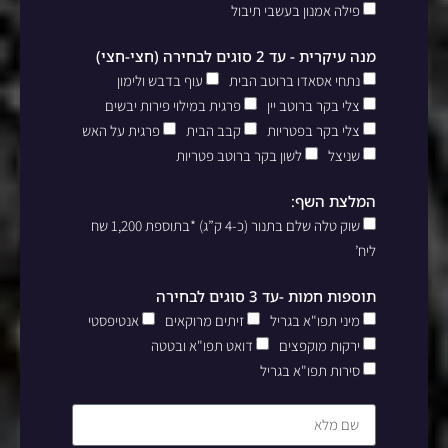
פילה אמנון בעשבי תיבול
מנה עיקרית - עד 2 סוגים לבחירה (חצי-חצי)
נתחי אסאדו ברוטב הבית
עוף בדבש ולימון
צלי בקר ברוטב יין
פרגית במילוי פירות יבשים
צלי בקר בפטריות
קבב הבית
פרגית על האש
שניצל
לשון בקר ברוטב פטריות
המלצת השף:
שוק טלה שלם בתנור (כ-4 ק”ג) *בתוספת 1,200 שח
ליח’
תוספות חמות -עד 3 סוגים לבחירה
מיני תפו"א בגריל
זיתים מרוקאים
אנטיפסטי
ירקות מוקפצים
דואט תפו"א ובטטה
סירות תפו"א בגריל