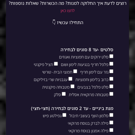
רוצים לדעת איך החלוקה למנות? מה הכשרות? שאלות נוספות?
לחצו כאן
התחילו עכשיו 👇
סלטים -עד 8 סוגים לבחירה
סלט ירוקים עם חמוציות ואגוזים
פלפל חריף בנגיעות לימון ושום
חציל פיקנטי
גזר עם לימון חריף
חמוצי הבית- טורשי
כרוב בלימון וחמוציות
עגבניות שרי בזיליקום
סלט פלפל בצבעים
מטבוחה פיקנטית
מטבוחה מרוקאית אסלית
סלק
מנת ביניים - עד 2 סוגים לבחירה (חצי-חצי)
סלמון השף בעשבי תיבול
גפילטע פיש
פילה לברק בנוסח מרוקאי
פילה אמנון בנוסח מרוקאי