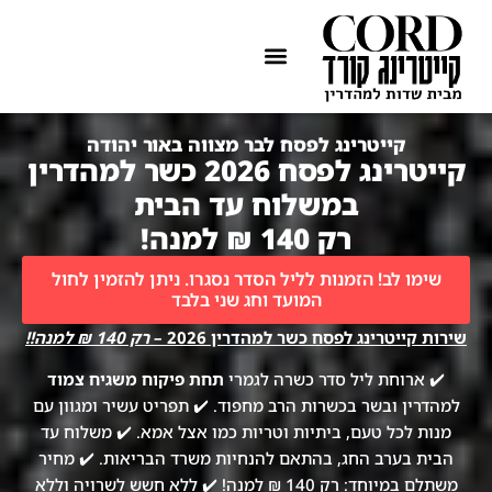
ההתמחות שלנו
איזורי שירות
קייטרינג לפסח לבר מצווה באור יהודה
קייטרינג לפסח 2026 כשר למהדרין
במשלוח עד הבית
רק 140 ₪ למנה!
שימו לב! הזמנות לליל הסדר נסגרו. ניתן להזמין לחול
המועד וחג שני בלבד
שירות קייטרינג לפסח כשר למהדרין 2026 –
רק 140 ₪ למנה!!
✔️ ארוחת ליל סדר כשרה לגמרי
תחת פיקוח משגיח צמוד
למהדרין ובשר בכשרות הרב מחפוד. ✔️ תפריט עשיר ומגוון עם
מנות לכל טעם, ביתיות וטריות כמו אצל אמא. ✔️ משלוח עד
הבית בערב החג, בהתאם להנחיות משרד הבריאות. ✔️ מחיר
משתלם במיוחד: רק 140 ₪ למנה! ✔️ ללא חשש לשרויה וללא