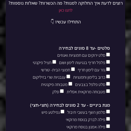
רוצים לדעת איך החלוקה למנות? מה הכשרות? שאלות נוספות?
לחצו כאן
התחילו עכשיו 👇
סלטים -עד 8 סוגים לבחירה
סלט ירוקים עם חמוציות ואגוזים
פלפל חריף בנגיעות לימון ושום
חציל פיקנטי
גזר עם לימון חריף
חמוצי הבית- טורשי
כרוב בלימון וחמוציות
עגבניות שרי בזיליקום
סלט פלפל בצבעים
מטבוחה פיקנטית
מטבוחה מרוקאית אסלית
סלק
מנת ביניים - עד 2 סוגים לבחירה (חצי-חצי)
סלמון השף בעשבי תיבול
גפילטע פיש
פילה לברק בנוסח מרוקאי
פילה אמנון בנוסח מרוקאי