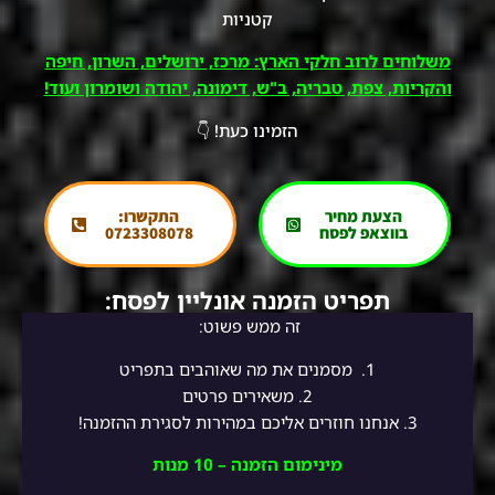
קטניות
משלוחים לרוב חלקי הארץ: מרכז, ירושלים, השרון, חיפה
והקריות, צפת, טבריה, ב"ש, דימונה, יהודה ושומרון ועוד!
הזמינו כעת! 👇
הצעת מחיר
התקשרו:
בווצאפ לפסח
0723308078
תפריט הזמנה אונליין לפסח:
זה ממש פשוט:
1.
מסמנים את מה שאוהבים בתפריט
2.
משאירים פרטים
3. אנחנו חוזרים אליכם במהירות לסגירת ההזמנה!
מינימום הזמנה – 10 מנות