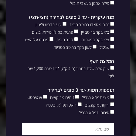
פילה אמנון בעשבי תיבול
מנה עיקרית - עד 2 סוגים לבחירה (חצי-חצי)
נתחי אסאדו ברוטב הבית
עוף בדבש ולימון
צלי בקר ברוטב יין
פרגית במילוי פירות יבשים
צלי בקר בפטריות
קבב הבית
פרגית על האש
שניצל
לשון בקר ברוטב פטריות
המלצת השף:
שוק טלה שלם בתנור (כ-4 ק”ג) *בתוספת 1,200 שח
ליח’
תוספות חמות -עד 3 סוגים לבחירה
מיני תפו"א בגריל
זיתים מרוקאים
אנטיפסטי
ירקות מוקפצים
דואט תפו"א ובטטה
סירות תפו"א בגריל