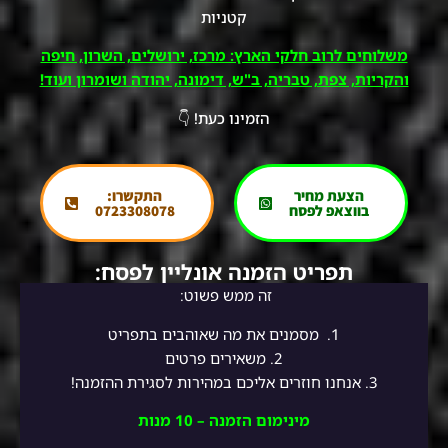
קטניות
משלוחים לרוב חלקי הארץ: מרכז, ירושלים, השרון, חיפה
והקריות, צפת, טבריה, ב"ש, דימונה, יהודה ושומרון ועוד!
הזמינו כעת! 👇
הצעת מחיר
התקשרו:
בווצאפ לפסח
0723308078
תפריט הזמנה אונליין לפסח:
זה ממש פשוט:
1.
מסמנים את מה שאוהבים בתפריט
2.
משאירים פרטים
3. אנחנו חוזרים אליכם במהירות לסגירת ההזמנה!
מינימום הזמנה – 10 מנות