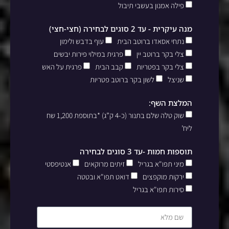
פילה אמנון בעשבי תיבול
מנה עיקרית - עד 2 סוגים לבחירה (חצי-חצי)
נתחי אסאדו ברוטב הבית
עוף בדבש ולימון
צלי בקר ברוטב יין
פרגית במילוי פירות יבשים
צלי בקר בפטריות
קבב הבית
פרגית על האש
שניצל
לשון בקר ברוטב פטריות
המלצת השף:
שוק טלה שלם בתנור (כ-4 ק”ג) *בתוספת 1,200 שח
ליח’
תוספות חמות -עד 3 סוגים לבחירה
מיני תפו"א בגריל
זיתים מרוקאים
אנטיפסטי
ירקות מוקפצים
דואט תפו"א ובטטה
סירות תפו"א בגריל