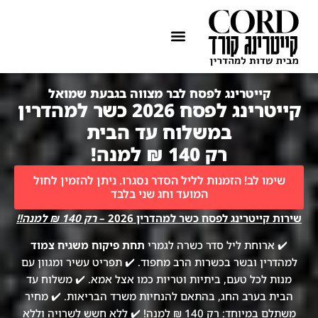
ההתמחות שלנו
איזורי שירות
קייטרינג לפסח לבר מצווה בגבעת שמואל
קייטרינג לפסח 2026 כשר למהדרין
במשלוח עד הבית
רק 140 ₪ למנה!
שימו לב! הזמנות לליל הסדר נסגרו. ניתן להזמין לחול
המועד וחג שני בלבד
שירות קייטרינג לפסח כשר למהדרין 2026 –
רק 140 ₪ למנה!!
✔️ ארוחת ליל סדר כשרה לגמרי
תחת פיקוח משגיח צמוד
למהדרין ובשר בכשרות הרב מחפוד. ✔️ תפריט עשיר ומגוון עם
מנות לכל טעם, ביתיות וטריות כמו אצל אמא. ✔️ משלוח עד
הבית בערב החג, בהתאם להנחיות משרד הבריאות. ✔️ מחיר
משתלם במיוחד: רק 140 ₪ למנה! ✔️ ללא חשש לשרויה וללא