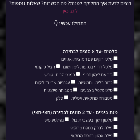
רוצים לדעת איך החלוקה למנות? מה הכשרות? שאלות נוספות?
לחצו כאן
התחילו עכשיו 👇
סלטים -עד 8 סוגים לבחירה
סלט ירוקים עם חמוציות ואגוזים
פלפל חריף בנגיעות לימון ושום
חציל פיקנטי
גזר עם לימון חריף
חמוצי הבית- טורשי
כרוב בלימון וחמוציות
עגבניות שרי בזיליקום
סלט פלפל בצבעים
מטבוחה פיקנטית
מטבוחה מרוקאית אסלית
סלק
מנת ביניים - עד 2 סוגים לבחירה (חצי-חצי)
סלמון השף בעשבי תיבול
גפילטע פיש
פילה לברק בנוסח מרוקאי
פילה אמנון בנוסח מרוקאי