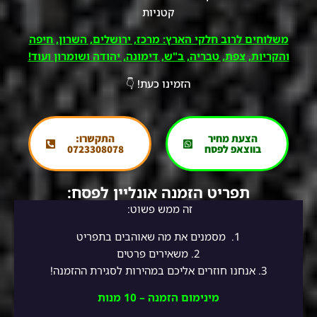
קטניות
משלוחים לרוב חלקי הארץ: מרכז, ירושלים, השרון, חיפה
והקריות, צפת, טבריה, ב"ש, דימונה, יהודה ושומרון ועוד!
הזמינו כעת! 👇
הצעת מחיר
התקשרו:
בווצאפ לפסח
0723308078
תפריט הזמנה אונליין לפסח:
זה ממש פשוט:
1.
מסמנים את מה שאוהבים בתפריט
2.
משאירים פרטים
3. אנחנו חוזרים אליכם במהירות לסגירת ההזמנה!
מינימום הזמנה – 10 מנות