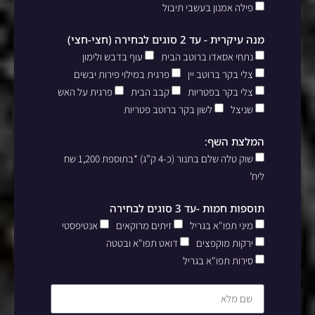
פילה אמנון בעשבי תיבול
מנה עיקרית - עד 2 סוגים לבחירה (חצי-חצי)
נתחי אסאדו ברוטב הבית
עוף בדבש ולימון
צלי בקר ברוטב יין
פרגית במילוי פירות יבשים
צלי בקר בפטריות
קבב הבית
פרגית על האש
שניצל
לשון בקר ברוטב פטריות
המלצת השף:
שוק טלה שלם בתנור (כ-4 ק”ג) *בתוספת 1,200 שח
ליח’
תוספות חמות -עד 3 סוגים לבחירה
מיני תפו"א בגריל
זיתים מרוקאים
אנטיפסטי
ירקות מוקפצים
דואט תפו"א ובטטה
סירות תפו"א בגריל