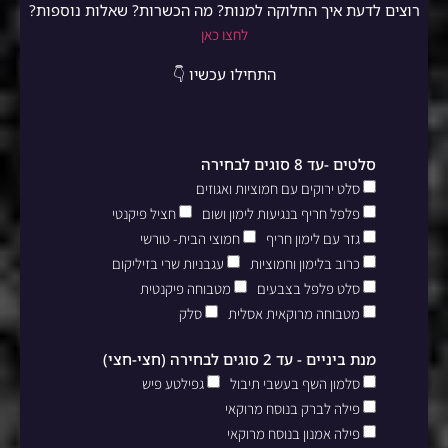
רוצים לדעת איך החלוקה למנות? מה הכשרות? שאלות נוספות?
לחצו כאן
התחילו עכשיו 👇
סלטים -עד 8 סוגים לבחירה
סלט ירוקים עם חמוציות ואגוזים
פלפל חריף בנגיעות לימון ושום
חציל פיקנטי
גזר עם לימון חריף
חמוצי הבית- טורשי
כרוב בלימון וחמוציות
עגבניות שרי בזיליקום
סלט פלפל בצבעים
מטבוחה פיקנטית
מטבוחה מרוקאית אסלית
סלק
מנת ביניים - עד 2 סוגים לבחירה (חצי-חצי)
סלמון השף בעשבי תיבול
גפילטע פיש
פילה לברק בנוסח מרוקאי
פילה אמנון בנוסח מרוקאי