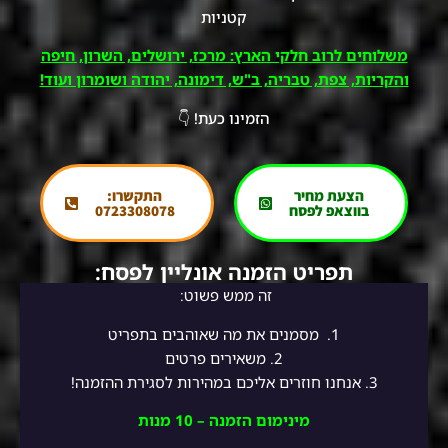
קטניות
משלוחים לרוב חלקי הארץ: מרכז, ירושלים, השרון, חיפה
והקריות, צפת, טבריה, ב"ש, דימונה, יהודה ושומרון ועוד!
הזמינו כעת! 👇
הצעת מחיר
התקשרו:
בווצאפ לפסח
0723308078
תפריט הזמנה אונליין לפסח:
זה ממש פשוט:
1.
מסמנים את מה שאוהבים בתפריט
2.
משאירים פרטים
3. אנחנו חוזרים אליכם במהירות לסגירת ההזמנה!
מינימום הזמנה – 10 מנות