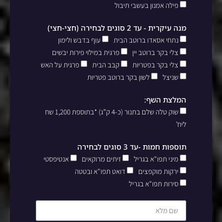
פילה אמנון בעשבי תיבול
מנה עיקרית - עד 2 סוגים לבחירה (חצי-חצי)
נתחי אסאדו ברוטב הבית
עוף בדבש ולימון
צלי בקר ברוטב יין
פרגית במילוי פירות יבשים
צלי בקר בפטריות
קבב הבית
פרגית על האש
שניצל
לשון בקר ברוטב פטריות
המלצת השף:
שוק טלה שלם בתנור (כ-4 ק”ג) *בתוספת 1,200 שח
ליח’
תוספות חמות -עד 3 סוגים לבחירה
מיני תפו"א בגריל
זיתים מרוקאים
אנטיפסטי
ירקות מוקפצים
דואט תפו"א ובטטה
סירות תפו"א בגריל