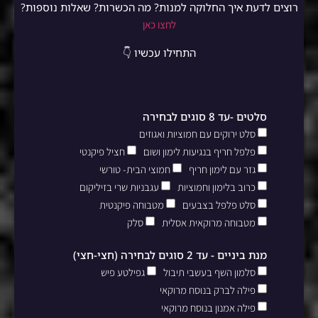
רוצים לדעת איך החלוקה למנות? מה הכשרות? שאלות נוספות?
לחצו כאן
התחילו עכשיו 👇
סלטים -עד 8 סוגים לבחירה
סלט ירוקים עם חמוציות ואגוזים
פלפל חריף בנגיעות לימון ושום
חציל פיקנטי
גזר עם לימון חריף
חמוצי הבית- טורשי
כרוב בלימון וחמוציות
עגבניות שרי בזיליקום
סלט פלפל בצבעים
מטבוחה פיקנטית
מטבוחה מרוקאית אסלית
סלק
מנת ביניים - עד 2 סוגים לבחירה (חצי-חצי)
סלמון השף בעשבי תיבול
גפילטע פיש
פילה לברק בנוסח מרוקאי
פילה אמנון בנוסח מרוקאי