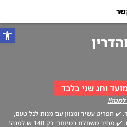
שר
פתח סרגל
מועד וחג שני בלבד
✔️ תפריט עשיר ומגוון עם מנות לכל טעם,
ביתיות וטריות כמו אצל אמא. ✔️ משלוח עד הבית בערב החג, בהתאם להנחיות משרד הבריאות. ✔️ מחיר משתלם במיוחד: רק 140 ₪ למנה!