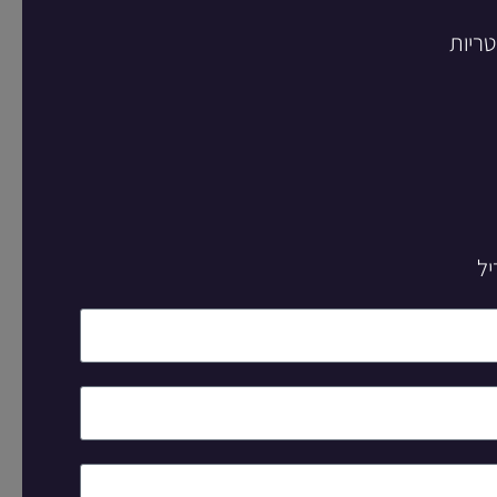
טריות
יל