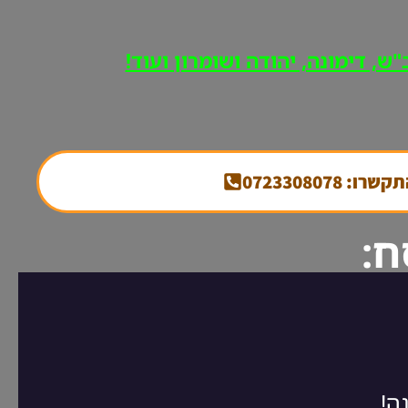
ש, דימונה, יהודה ושומרון ועוד!
קשרו: 0723308078
ח: