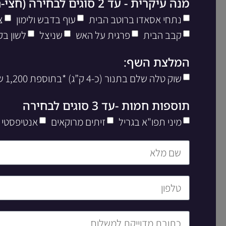
מנה עיקרית - עד 2 סוגים לבחירה (חצי-חצי)
נתחי אסאדו ברוטב הבית
עוף בדבש ולימון
צ
קבב הבית
פרגית על האש
שניצל
לשון בק
המלצת השף:
שוק טלה שלם בתנור (כ-4 ק”ג) *בתוספת 1,200 שח ליח’
תוספות חמות -עד 3 סוגים לבחירה
מיני תפו"א בגריל
זיתים מרוקאים
אנטיפסטי