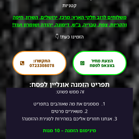
קטניות
משלוחים לרוב חלקי הארץ: מרכז, ירושלים, השרון, חיפה
והקריות, צפת, טבריה, ב"ש, דימונה, יהודה ושומרון ועוד!
הזמינו כעת! 👇
הצעת מחיר
התקשרו:
בווצאפ לפסח
0723308078
תפריט הזמנה אונליין לפסח:
זה ממש פשוט:
1.
מסמנים את מה שאוהבים בתפריט
2.
משאירים פרטים
3. אנחנו חוזרים אליכם במהירות לסגירת ההזמנה!
מינימום הזמנה – 10 מנות