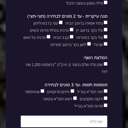
פילה אמנון בעשבי תיבול
מנה עיקרית - עד 2 סוגים לבחירה (חצי-חצי)
נתחי אסאדו ברוטב הבית
עוף בדבש ולימון
צלי בקר ברוטב יין
פרגית במילוי פירות יבשים
צלי בקר בפטריות
קבב הבית
פרגית על האש
שניצל
לשון בקר ברוטב פטריות
המלצת השף:
שוק טלה שלם בתנור (כ-4 ק”ג) *בתוספת 1,200 שח
ליח’
תוספות חמות -עד 3 סוגים לבחירה
מיני תפו"א בגריל
זיתים מרוקאים
אנטיפסטי
ירקות מוקפצים
דואט תפו"א ובטטה
סירות תפו"א בגריל