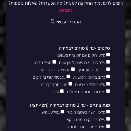
רוצים לדעת איך החלוקה למנות? מה הכשרות? שאלות נוספות?
לחצו כאן
התחילו עכשיו 👇
סלטים -עד 8 סוגים לבחירה
סלט ירוקים עם חמוציות ואגוזים
פלפל חריף בנגיעות לימון ושום
חציל פיקנטי
גזר עם לימון חריף
חמוצי הבית- טורשי
כרוב בלימון וחמוציות
עגבניות שרי בזיליקום
סלט פלפל בצבעים
מטבוחה פיקנטית
מטבוחה מרוקאית אסלית
סלק
מנת ביניים - עד 2 סוגים לבחירה (חצי-חצי)
סלמון השף בעשבי תיבול
גפילטע פיש
פילה לברק בנוסח מרוקאי
פילה אמנון בנוסח מרוקאי