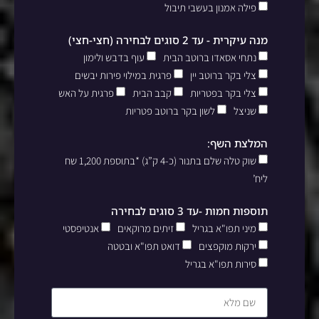
פילה אמנון בעשבי תיבול
מנה עיקרית - עד 2 סוגים לבחירה (חצי-חצי)
נתחי אסאדו ברוטב הבית
עוף בדבש ולימון
צלי בקר ברוטב יין
פרגית במילוי פירות יבשים
צלי בקר בפטריות
קבב הבית
פרגית על האש
שניצל
לשון בקר ברוטב פטריות
המלצת השף:
שוק טלה שלם בתנור (כ-4 ק”ג) *בתוספת 1,200 שח
ליח’
תוספות חמות -עד 3 סוגים לבחירה
מיני תפו"א בגריל
זיתים מרוקאים
אנטיפסטי
ירקות מוקפצים
דואט תפו"א ובטטה
סירות תפו"א בגריל