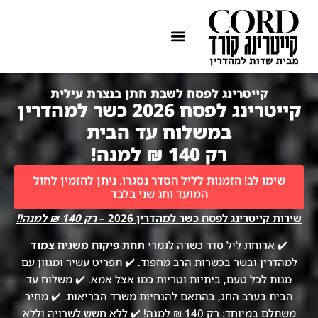
ההתמחות שלנו
איזורי שירות
קייטרינג לפסח לשבת חתן בנצרת עילית
קייטרינג לפסח 2026 כשר למהדרין
במשלוח עד הבית
רק 140 ₪ למנה!
שימו לב! הזמנות לליל הסדר נסגרו. ניתן להזמין לחול
המועד וחג שני בלבד
שירות קייטרינג לפסח כשר למהדרין 2026 –
רק 140 ₪ למנה!!
✔️ ארוחת ליל סדר כשרה לגמרי
תחת פיקוח משגיח צמוד
למהדרין ובשר בכשרות הרב מחפוד. ✔️ תפריט עשיר ומגוון עם
מנות לכל טעם, ביתיות וטריות כמו אצל אמא. ✔️ משלוח עד
הבית בערב החג, בהתאם להנחיות משרד הבריאות. ✔️ מחיר
משתלם במיוחד: רק 140 ₪ למנה! ✔️ ללא חשש לשרויה וללא