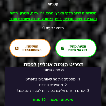
קטניות
משלוחים לרוב חלקי הארץ: מרכז, ירושלים, השרון, חיפה
והקריות, צפת, טבריה, ב"ש, דימונה, יהודה ושומרון ועוד!
הזמינו כעת! 👇
הצעת מחיר
התקשרו:
בווצאפ לפסח
0723308078
תפריט הזמנה אונליין לפסח:
זה ממש פשוט:
1.
מסמנים את מה שאוהבים בתפריט
2.
משאירים פרטים
3. אנחנו חוזרים אליכם במהירות לסגירת ההזמנה!
מינימום הזמנה – 10 מנות