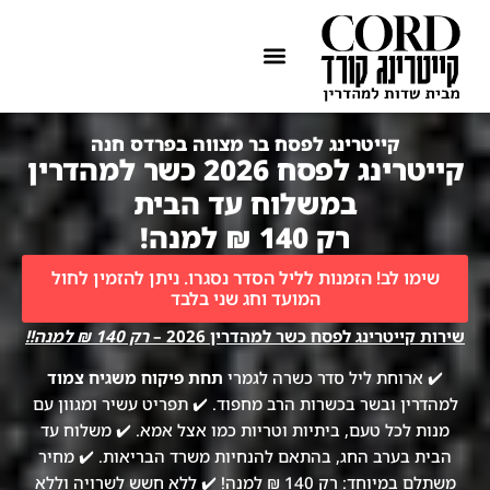
ההתמחות שלנו
איזורי שירות
קייטרינג לפסח בר מצווה בפרדס חנה
קייטרינג לפסח 2026 כשר למהדרין
במשלוח עד הבית
רק 140 ₪ למנה!
שימו לב! הזמנות לליל הסדר נסגרו. ניתן להזמין לחול
המועד וחג שני בלבד
שירות קייטרינג לפסח כשר למהדרין 2026 –
רק 140 ₪ למנה!!
✔️ ארוחת ליל סדר כשרה לגמרי
תחת פיקוח משגיח צמוד
למהדרין ובשר בכשרות הרב מחפוד. ✔️ תפריט עשיר ומגוון עם
מנות לכל טעם, ביתיות וטריות כמו אצל אמא. ✔️ משלוח עד
הבית בערב החג, בהתאם להנחיות משרד הבריאות. ✔️ מחיר
משתלם במיוחד: רק 140 ₪ למנה! ✔️ ללא חשש לשרויה וללא