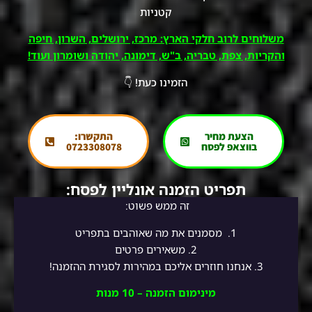
קטניות
משלוחים לרוב חלקי הארץ: מרכז, ירושלים, השרון, חיפה
והקריות, צפת, טבריה, ב"ש, דימונה, יהודה ושומרון ועוד!
הזמינו כעת! 👇
הצעת מחיר
התקשרו:
בווצאפ לפסח
0723308078
תפריט הזמנה אונליין לפסח:
זה ממש פשוט:
1.
מסמנים את מה שאוהבים בתפריט
2.
משאירים פרטים
3. אנחנו חוזרים אליכם במהירות לסגירת ההזמנה!
מינימום הזמנה – 10 מנות