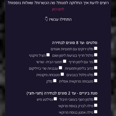
רוצים לדעת איך החלוקה למנות? מה הכשרות? שאלות נוספות?
לחצו כאן
התחילו עכשיו 👇
סלטים -עד 8 סוגים לבחירה
סלט ירוקים עם חמוציות ואגוזים
פלפל חריף בנגיעות לימון ושום
חציל פיקנטי
גזר עם לימון חריף
חמוצי הבית- טורשי
כרוב בלימון וחמוציות
עגבניות שרי בזיליקום
סלט פלפל בצבעים
מטבוחה פיקנטית
מטבוחה מרוקאית אסלית
סלק
מנת ביניים - עד 2 סוגים לבחירה (חצי-חצי)
סלמון השף בעשבי תיבול
גפילטע פיש
פילה לברק בנוסח מרוקאי
פילה אמנון בנוסח מרוקאי