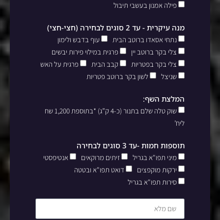
פילה אמנון בעשבי תיבול
מנה עיקרית - עד 2 סוגים לבחירה (חצי-חצי)
נתחי אסאדו ברוטב הבית
עוף בדבש ולימון
צלי בקר ברוטב יין
פרגית במילוי פירות יבשים
צלי בקר בפטריות
קבב הבית
פרגית על האש
שניצל
לשון בקר ברוטב פטריות
המלצת השף:
שוק טלה שלם בתנור (כ-4 ק”ג) *בתוספת 1,200 שח
ליח’
תוספות חמות -עד 3 סוגים לבחירה
מיני תפו"א בגריל
זיתים מרוקאים
אנטיפסטי
ירקות מוקפצים
דואט תפו"א ובטטה
סירות תפו"א בגריל