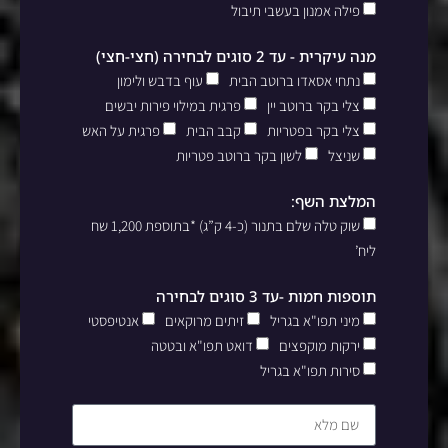
פילה אמנון בעשבי תיבול
מנה עיקרית - עד 2 סוגים לבחירה (חצי-חצי)
נתחי אסאדו ברוטב הבית
עוף בדבש ולימון
צלי בקר ברוטב יין
פרגית במילוי פירות יבשים
צלי בקר בפטריות
קבב הבית
פרגית על האש
שניצל
לשון בקר ברוטב פטריות
המלצת השף:
שוק טלה שלם בתנור (כ-4 ק”ג) *בתוספת 1,200 שח
ליח’
תוספות חמות -עד 3 סוגים לבחירה
מיני תפו"א בגריל
זיתים מרוקאים
אנטיפסטי
ירקות מוקפצים
דואט תפו"א ובטטה
סירות תפו"א בגריל