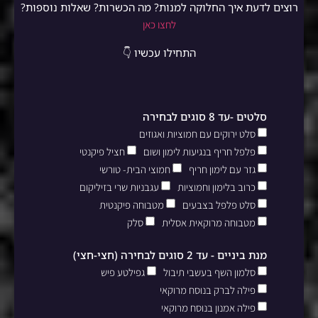
רוצים לדעת איך החלוקה למנות? מה הכשרות? שאלות נוספות?
לחצו כאן
התחילו עכשיו 👇
סלטים -עד 8 סוגים לבחירה
סלט ירוקים עם חמוציות ואגוזים
פלפל חריף בנגיעות לימון ושום
חציל פיקנטי
גזר עם לימון חריף
חמוצי הבית- טורשי
כרוב בלימון וחמוציות
עגבניות שרי בזיליקום
סלט פלפל בצבעים
מטבוחה פיקנטית
מטבוחה מרוקאית אסלית
סלק
מנת ביניים - עד 2 סוגים לבחירה (חצי-חצי)
סלמון השף בעשבי תיבול
גפילטע פיש
פילה לברק בנוסח מרוקאי
פילה אמנון בנוסח מרוקאי