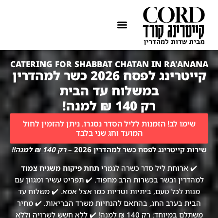
ההתמחות שלנו
איזורי שירות
CATERING FOR SHABBAT CHATAN IN RA'ANANA
קייטרינג לפסח 2026 כשר למהדרין
במשלוח עד הבית
רק 140 ₪ למנה!
שימו לב! הזמנות לליל הסדר נסגרו. ניתן להזמין לחול
המועד וחג שני בלבד
שירות קייטרינג לפסח כשר למהדרין 2026 –
רק 140 ₪ למנה!!
✔️ ארוחת ליל סדר כשרה לגמרי
תחת פיקוח משגיח צמוד
למהדרין ובשר בכשרות הרב מחפוד. ✔️ תפריט עשיר ומגוון עם
מנות לכל טעם, ביתיות וטריות כמו אצל אמא. ✔️ משלוח עד
הבית בערב החג, בהתאם להנחיות משרד הבריאות. ✔️ מחיר
משתלם במיוחד: רק 140 ₪ למנה! ✔️ ללא חשש לשרויה וללא