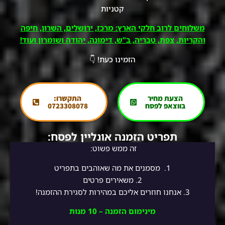
קטניות
משלוחים לרוב חלקי הארץ: מרכז, ירושלים, השרון, חיפה
והקריות, צפת, טבריה, ב"ש, דימונה, יהודה ושומרון ועוד!
הזמינו כעת! 👇
הצעת מחיר
התקשרו:
בווצאפ לפסח
0723308078
תפריט הזמנה אונליין לפסח:
זה ממש פשוט:
1.
מסמנים את מה שאוהבים בתפריט
2.
משאירים פרטים
3. אנחנו חוזרים אליכם במהירות לסגירת ההזמנה!
מינימום הזמנה – 10 מנות