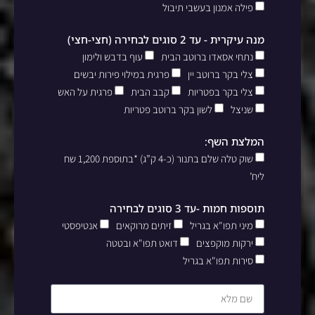
פילה אמנון בעשבי תיבול
מנה עיקרית - עד 2 סוגים לבחירה (חצי-חצי)
נתחי אסאדו ברוטב הבית
עוף בדבש ולימון
צלי בקר ברוטב יין
פרגית במילוי פירות יבשים
צלי בקר בפטריות
קבב הבית
פרגית על האש
שניצל
לשון בקר ברוטב פטריות
המלצת השף:
שוק טלה שלם בתנור (כ-4 ק”ג) *בתוספת 1,200 שח
ליח’
תוספות חמות -עד 3 סוגים לבחירה
מיני תפו"א בגריל
זיתים מרוקאים
אנטיפסטי
ירקות מוקפצים
דואט תפו"א ובטטה
סירות תפו"א בגריל