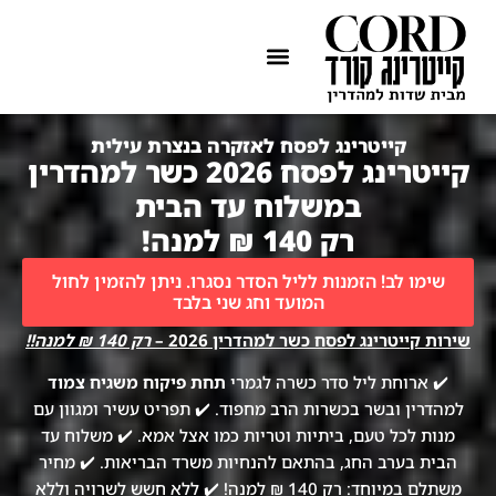
ההתמחות שלנו
איזורי שירות
קייטרינג לפסח לאזקרה בנצרת עילית
קייטרינג לפסח 2026 כשר למהדרין
במשלוח עד הבית
רק 140 ₪ למנה!
שימו לב! הזמנות לליל הסדר נסגרו. ניתן להזמין לחול
המועד וחג שני בלבד
שירות קייטרינג לפסח כשר למהדרין 2026 –
רק 140 ₪ למנה!!
✔️ ארוחת ליל סדר כשרה לגמרי
תחת פיקוח משגיח צמוד
למהדרין ובשר בכשרות הרב מחפוד. ✔️ תפריט עשיר ומגוון עם
מנות לכל טעם, ביתיות וטריות כמו אצל אמא. ✔️ משלוח עד
הבית בערב החג, בהתאם להנחיות משרד הבריאות. ✔️ מחיר
משתלם במיוחד: רק 140 ₪ למנה! ✔️ ללא חשש לשרויה וללא