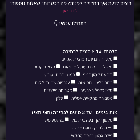
רוצים לדעת איך החלוקה למנות? מה הכשרות? שאלות נוספות?
לחצו כאן
התחילו עכשיו 👇
סלטים -עד 8 סוגים לבחירה
סלט ירוקים עם חמוציות ואגוזים
פלפל חריף בנגיעות לימון ושום
חציל פיקנטי
גזר עם לימון חריף
חמוצי הבית- טורשי
כרוב בלימון וחמוציות
עגבניות שרי בזיליקום
סלט פלפל בצבעים
מטבוחה פיקנטית
מטבוחה מרוקאית אסלית
סלק
מנת ביניים - עד 2 סוגים לבחירה (חצי-חצי)
סלמון השף בעשבי תיבול
גפילטע פיש
פילה לברק בנוסח מרוקאי
פילה אמנון בנוסח מרוקאי