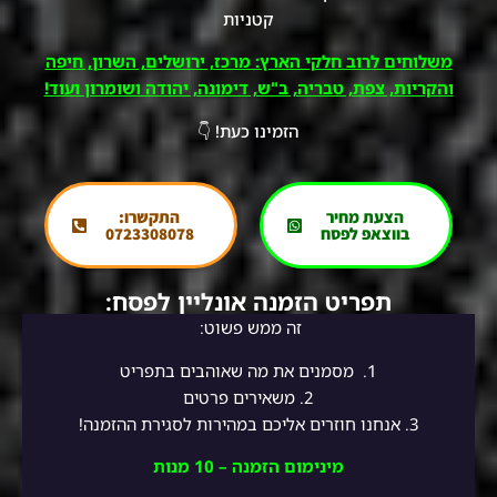
קטניות
משלוחים לרוב חלקי הארץ: מרכז, ירושלים, השרון, חיפה
והקריות, צפת, טבריה, ב"ש, דימונה, יהודה ושומרון ועוד!
הזמינו כעת! 👇
הצעת מחיר
התקשרו:
בווצאפ לפסח
0723308078
תפריט הזמנה אונליין לפסח:
זה ממש פשוט:
1.
מסמנים את מה שאוהבים בתפריט
2.
משאירים פרטים
3. אנחנו חוזרים אליכם במהירות לסגירת ההזמנה!
מינימום הזמנה – 10 מנות