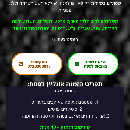
משתלם במיוחד: רק 140 ₪ למנה! ✔️ ללא חשש לשרויה וללא
קטניות
משלוחים לרוב חלקי הארץ: מרכז, ירושלים, השרון, חיפה
והקריות, צפת, טבריה, ב"ש, דימונה, יהודה ושומרון ועוד!
הזמינו כעת! 👇
הצעת מחיר
התקשרו:
בווצאפ לפסח
0723308078
תפריט הזמנה אונליין לפסח:
זה ממש פשוט:
1.
מסמנים את מה שאוהבים בתפריט
2.
משאירים פרטים
3. אנחנו חוזרים אליכם במהירות לסגירת ההזמנה!
מינימום הזמנה – 10 מנות