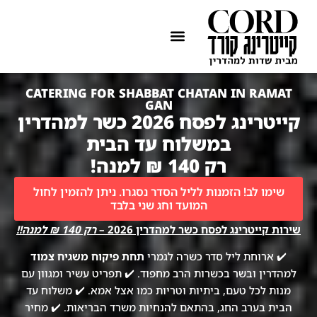
ההתמחות שלנו
איזורי שירות
CATERING FOR SHABBAT CHATAN IN RAMAT
GAN
קייטרינג לפסח 2026 כשר למהדרין
במשלוח עד הבית
רק 140 ₪ למנה!
שימו לב! הזמנות לליל הסדר נסגרו. ניתן להזמין לחול
המועד וחג שני בלבד
שירות קייטרינג לפסח כשר למהדרין 2026 –
רק 140 ₪ למנה!!
✔️ ארוחת ליל סדר כשרה לגמרי
תחת פיקוח משגיח צמוד
למהדרין ובשר בכשרות הרב מחפוד. ✔️ תפריט עשיר ומגוון עם
מנות לכל טעם, ביתיות וטריות כמו אצל אמא. ✔️ משלוח עד
הבית בערב החג, בהתאם להנחיות משרד הבריאות. ✔️ מחיר