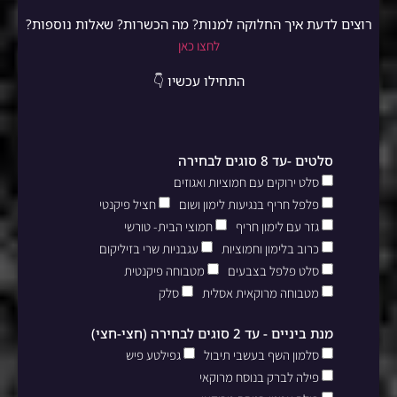
רוצים לדעת איך החלוקה למנות? מה הכשרות? שאלות נוספות?
לחצו כאן
התחילו עכשיו 👇
סלטים -עד 8 סוגים לבחירה
סלט ירוקים עם חמוציות ואגוזים
פלפל חריף בנגיעות לימון ושום
חציל פיקנטי
גזר עם לימון חריף
חמוצי הבית- טורשי
כרוב בלימון וחמוציות
עגבניות שרי בזיליקום
סלט פלפל בצבעים
מטבוחה פיקנטית
מטבוחה מרוקאית אסלית
סלק
מנת ביניים - עד 2 סוגים לבחירה (חצי-חצי)
סלמון השף בעשבי תיבול
גפילטע פיש
פילה לברק בנוסח מרוקאי