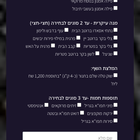
פילה אמנון בנוסח מרוקאי
פילה אמנון בעשבי תיבול
מנה עיקרית - עד 2 סוגים לבחירה (חצי-חצי)
נתחי אסאדו ברוטב הבית
עוף בדבש ולימון
צלי בקר ברוטב יין
פרגית במילוי פירות יבשים
צלי בקר בפטריות
קבב הבית
פרגית על האש
שניצל
לשון בקר ברוטב פטריות
המלצת השף:
שוק טלה שלם בתנור (כ-4 ק”ג) *בתוספת 1,200 שח
ליח’
תוספות חמות -עד 3 סוגים לבחירה
מיני תפו"א בגריל
זיתים מרוקאים
אנטיפסטי
ירקות מוקפצים
דואט תפו"א ובטטה
סירות תפו"א בגריל