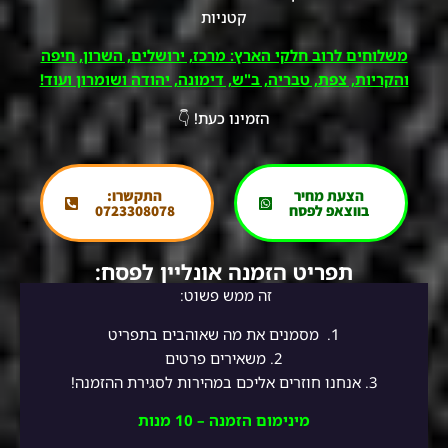
קטניות
משלוחים לרוב חלקי הארץ: מרכז, ירושלים, השרון, חיפה
והקריות, צפת, טבריה, ב"ש, דימונה, יהודה ושומרון ועוד!
הזמינו כעת! 👇
הצעת מחיר
התקשרו:
בווצאפ לפסח
0723308078
תפריט הזמנה אונליין לפסח:
זה ממש פשוט:
1.
מסמנים את מה שאוהבים בתפריט
2.
משאירים פרטים
3. אנחנו חוזרים אליכם במהירות לסגירת ההזמנה!
מינימום הזמנה – 10 מנות