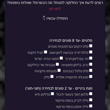
רוצים לדעת איך החלוקה למנות? מה הכשרות? שאלות נוספות?
לחצו כאן
התחילו עכשיו 👇
סלטים -עד 8 סוגים לבחירה
סלט ירוקים עם חמוציות ואגוזים
פלפל חריף בנגיעות לימון ושום
חציל פיקנטי
גזר עם לימון חריף
חמוצי הבית- טורשי
כרוב בלימון וחמוציות
עגבניות שרי בזיליקום
סלט פלפל בצבעים
מטבוחה פיקנטית
מטבוחה מרוקאית אסלית
סלק
מנת ביניים - עד 2 סוגים לבחירה (חצי-חצי)
סלמון השף בעשבי תיבול
גפילטע פיש
פילה לברק בנוסח מרוקאי
פילה אמנון בנוסח מרוקאי