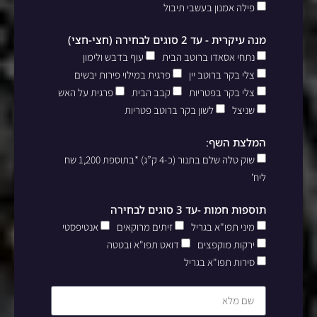
פילה אמנון בעשבי תיבול
מנה עיקרית - עד 2 סוגים לבחירה (חצי-חצי)
נתחי אסאדו ברוטב הבית
עוף בדבש ולימון
צלי בקר ברוטב יין
פרגית במילוי פירות יבשים
צלי בקר בפטריות
קבב הבית
פרגית על האש
שניצל
לשון בקר ברוטב פטריות
המלצת השף:
שוק טלה שלם בתנור (כ-4 ק”ג) *בתוספת 1,200 שח
ליח’
תוספות חמות -עד 3 סוגים לבחירה
מיני תפו"א בגריל
זיתים מרוקאים
אנטיפסטי
ירקות מוקפצים
דואט תפו"א ובטטה
סירות תפו"א בגריל