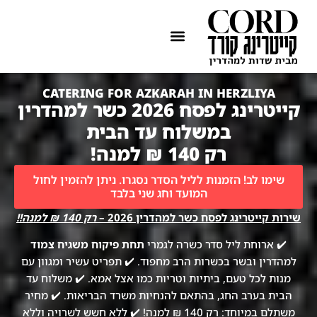
ההתמחות שלנו
איזורי שירות
CATERING FOR AZKARAH IN HERZLIYA
קייטרינג לפסח 2026 כשר למהדרין
במשלוח עד הבית
רק 140 ₪ למנה!
שימו לב! הזמנות לליל הסדר נסגרו. ניתן להזמין לחול
המועד וחג שני בלבד
שירות קייטרינג לפסח כשר למהדרין 2026 –
רק 140 ₪ למנה!!
✔️ ארוחת ליל סדר כשרה לגמרי
תחת פיקוח משגיח צמוד
למהדרין ובשר בכשרות הרב מחפוד. ✔️ תפריט עשיר ומגוון עם
מנות לכל טעם, ביתיות וטריות כמו אצל אמא. ✔️ משלוח עד
הבית בערב החג, בהתאם להנחיות משרד הבריאות. ✔️ מחיר
משתלם במיוחד: רק 140 ₪ למנה! ✔️ ללא חשש לשרויה וללא