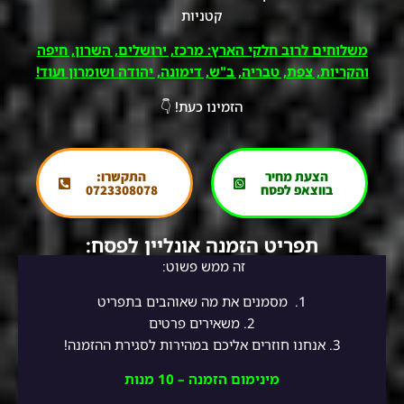
קטניות
משלוחים לרוב חלקי הארץ: מרכז, ירושלים, השרון, חיפה
והקריות, צפת, טבריה, ב"ש, דימונה, יהודה ושומרון ועוד!
הזמינו כעת! 👇
הצעת מחיר
התקשרו:
בווצאפ לפסח
0723308078
תפריט הזמנה אונליין לפסח:
זה ממש פשוט:
1.
מסמנים את מה שאוהבים בתפריט
2.
משאירים פרטים
3. אנחנו חוזרים אליכם במהירות לסגירת ההזמנה!
מינימום הזמנה – 10 מנות