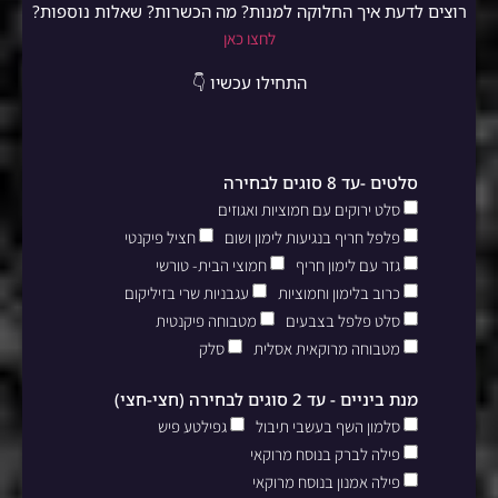
רוצים לדעת איך החלוקה למנות? מה הכשרות? שאלות נוספות?
לחצו כאן
התחילו עכשיו 👇
סלטים -עד 8 סוגים לבחירה
סלט ירוקים עם חמוציות ואגוזים
פלפל חריף בנגיעות לימון ושום
חציל פיקנטי
גזר עם לימון חריף
חמוצי הבית- טורשי
כרוב בלימון וחמוציות
עגבניות שרי בזיליקום
סלט פלפל בצבעים
מטבוחה פיקנטית
מטבוחה מרוקאית אסלית
סלק
מנת ביניים - עד 2 סוגים לבחירה (חצי-חצי)
סלמון השף בעשבי תיבול
גפילטע פיש
פילה לברק בנוסח מרוקאי
פילה אמנון בנוסח מרוקאי