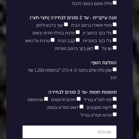
פילה אמנון בעשבי תיבול
מנה עיקרית - עד 2 סוגים לבחירה (חצי-חצי)
נתחי אסאדו ברוטב הבית
עוף בדבש ולימון
צלי בקר ברוטב יין
פרגית במילוי פירות יבשים
צלי בקר בפטריות
קבב הבית
פרגית על האש
שניצל
לשון בקר ברוטב פטריות
המלצת השף:
שוק טלה שלם בתנור (כ-4 ק”ג) *בתוספת 1,200 שח
ליח’
תוספות חמות -עד 3 סוגים לבחירה
מיני תפו"א בגריל
זיתים מרוקאים
אנטיפסטי
ירקות מוקפצים
דואט תפו"א ובטטה
סירות תפו"א בגריל