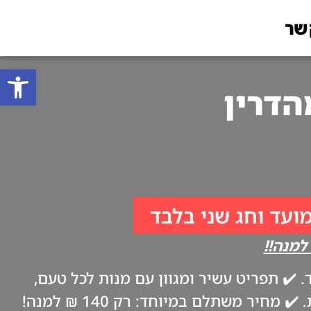
שר
פתח סרגל
מועד וחג שני בלבד
✔️ תפריט עשיר ומגוון עם מנות לכל טעם,
ביתיות וטריות כמו אצל אמא. ✔️ משלוח עד הבית בערב החג, בהתאם להנחיות משרד הבריאות. ✔️ מחיר משתלם במיוחד: רק 140 ₪ למנה!