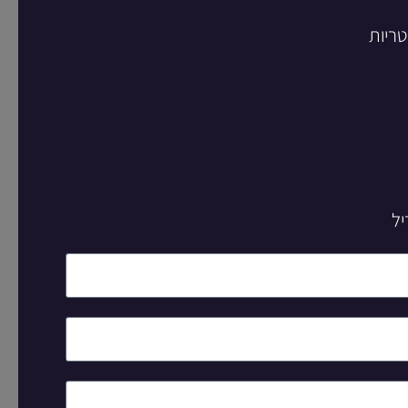
טריות
יל