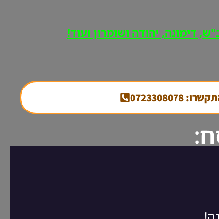
ש, דימונה, יהודה ושומרון ועוד!
קשרו: 0723308078
ח: