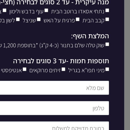
מנה עיקרית - עד 2 סוגים לבחירה (חצי-חצי)
נתחי אסאדו ברוטב הבית
עוף בדבש ולימון
צ
קבב הבית
פרגית על האש
שניצל
לשון בק
המלצת השף:
שוק טלה שלם בתנור (כ-4 ק”ג) *בתוספת 1,200 שח ליח’
תוספות חמות -עד 3 סוגים לבחירה
מיני תפו"א בגריל
זיתים מרוקאים
אנטיפסטי