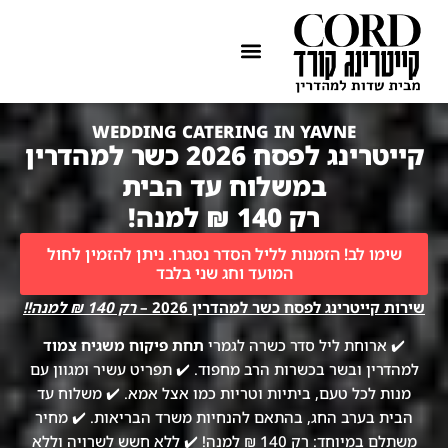
ההתמחות שלנו
איזורי שירות
WEDDING CATERING IN YAVNE
קייטרינג לפסח 2026 כשר למהדרין
במשלוח עד הבית
רק 140 ₪ למנה!
שימו לב! הזמנות לליל הסדר נסגרו. ניתן להזמין לחול
המועד וחג שני בלבד
שירות קייטרינג לפסח כשר למהדרין 2026 –
רק 140 ₪ למנה!!
✔️ ארוחת ליל סדר כשרה לגמרי
תחת פיקוח משגיח צמוד
למהדרין ובשר בכשרות הרב מחפוד. ✔️ תפריט עשיר ומגוון עם
מנות לכל טעם, ביתיות וטריות כמו אצל אמא. ✔️ משלוח עד
הבית בערב החג, בהתאם להנחיות משרד הבריאות. ✔️ מחיר
משתלם במיוחד: רק 140 ₪ למנה! ✔️ ללא חשש לשרויה וללא