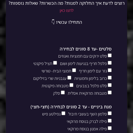
רוצים לדעת איך החלוקה למנות? מה הכשרות? שאלות נוספות?
לחצו כאן
התחילו עכשיו 👇
סלטים -עד 8 סוגים לבחירה
סלט ירוקים עם חמוציות ואגוזים
פלפל חריף בנגיעות לימון ושום
חציל פיקנטי
גזר עם לימון חריף
חמוצי הבית- טורשי
כרוב בלימון וחמוציות
עגבניות שרי בזיליקום
סלט פלפל בצבעים
מטבוחה פיקנטית
מטבוחה מרוקאית אסלית
סלק
מנת ביניים - עד 2 סוגים לבחירה (חצי-חצי)
סלמון השף בעשבי תיבול
גפילטע פיש
פילה לברק בנוסח מרוקאי
פילה אמנון בנוסח מרוקאי