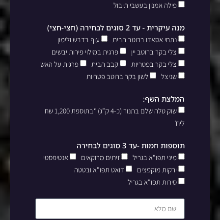
פילה אמנון בעשבי תיבול
מנה עיקרית - עד 2 סוגים לבחירה (חצי-חצי)
נתחי אסאדו ברוטב הבית
עוף בדבש ולימון
צלי בקר ברוטב יין
פרגית במילוי פירות יבשים
צלי בקר בפטריות
קבב הבית
פרגית על האש
שניצל
לשון בקר ברוטב פטריות
המלצת השף:
שוק טלה שלם בתנור (כ-4 ק”ג) *בתוספת 1,200 שח
ליח’
תוספות חמות -עד 3 סוגים לבחירה
מיני תפו"א בגריל
זיתים מרוקאים
אנטיפסטי
ירקות מוקפצים
דואט תפו"א ובטטה
סירות תפו"א בגריל