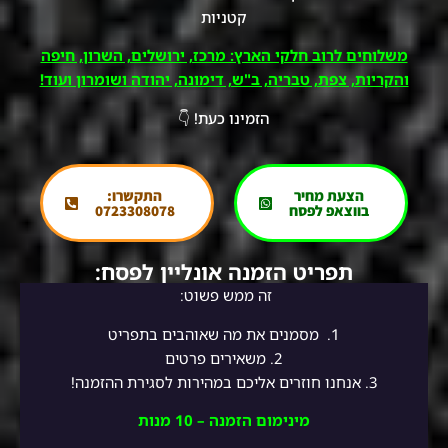
קטניות
משלוחים לרוב חלקי הארץ: מרכז, ירושלים, השרון, חיפה
והקריות, צפת, טבריה, ב"ש, דימונה, יהודה ושומרון ועוד!
הזמינו כעת! 👇
הצעת מחיר
התקשרו:
בווצאפ לפסח
0723308078
תפריט הזמנה אונליין לפסח:
זה ממש פשוט:
1.
מסמנים את מה שאוהבים בתפריט
2.
משאירים פרטים
3. אנחנו חוזרים אליכם במהירות לסגירת ההזמנה!
מינימום הזמנה – 10 מנות