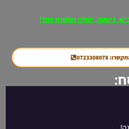
ש, דימונה, יהודה ושומרון ועוד!
קשרו: 0723308078
ח: