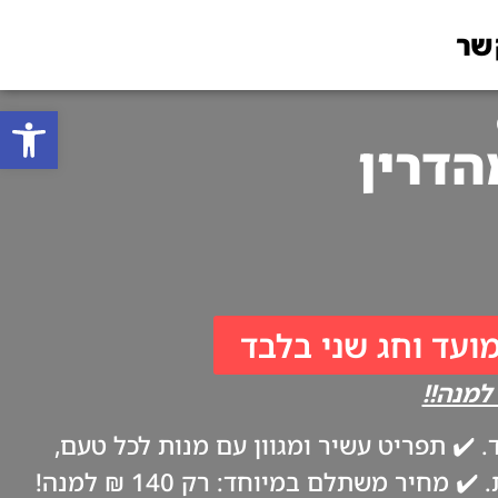
שר
פתח סרגל
מועד וחג שני בלבד
✔️ תפריט עשיר ומגוון עם מנות לכל טעם,
ביתיות וטריות כמו אצל אמא. ✔️ משלוח עד הבית בערב החג, בהתאם להנחיות משרד הבריאות. ✔️ מחיר משתלם במיוחד: רק 140 ₪ למנה!