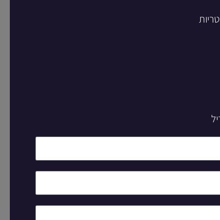
טריות
יל