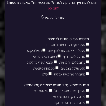
רוצים לדעת איך החלוקה למנות? מה הכשרות? שאלות נוספות?
לחצו כאן
התחילו עכשיו 👇
סלטים -עד 8 סוגים לבחירה
סלט ירוקים עם חמוציות ואגוזים
פלפל חריף בנגיעות לימון ושום
חציל פיקנטי
גזר עם לימון חריף
חמוצי הבית- טורשי
כרוב בלימון וחמוציות
עגבניות שרי בזיליקום
סלט פלפל בצבעים
מטבוחה פיקנטית
מטבוחה מרוקאית אסלית
סלק
מנת ביניים - עד 2 סוגים לבחירה (חצי-חצי)
סלמון השף בעשבי תיבול
גפילטע פיש
פילה לברק בנוסח מרוקאי
פילה אמנון בנוסח מרוקאי