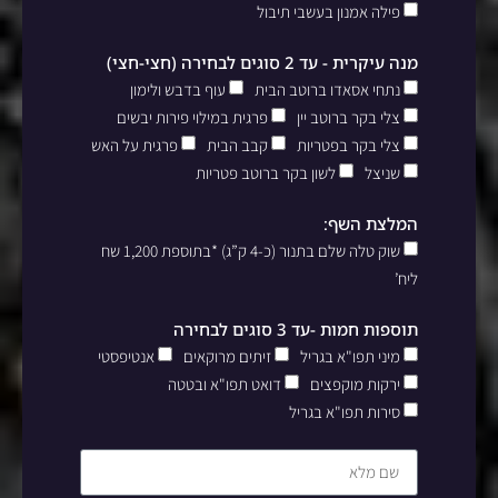
פילה אמנון בעשבי תיבול
מנה עיקרית - עד 2 סוגים לבחירה (חצי-חצי)
נתחי אסאדו ברוטב הבית
עוף בדבש ולימון
צלי בקר ברוטב יין
פרגית במילוי פירות יבשים
צלי בקר בפטריות
קבב הבית
פרגית על האש
שניצל
לשון בקר ברוטב פטריות
המלצת השף:
שוק טלה שלם בתנור (כ-4 ק”ג) *בתוספת 1,200 שח
ליח’
תוספות חמות -עד 3 סוגים לבחירה
מיני תפו"א בגריל
זיתים מרוקאים
אנטיפסטי
ירקות מוקפצים
דואט תפו"א ובטטה
סירות תפו"א בגריל