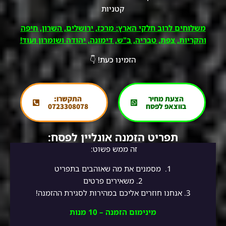
קטניות
משלוחים לרוב חלקי הארץ: מרכז, ירושלים, השרון, חיפה
והקריות, צפת, טבריה, ב"ש, דימונה, יהודה ושומרון ועוד!
הזמינו כעת! 👇
הצעת מחיר
התקשרו:
בווצאפ לפסח
0723308078
תפריט הזמנה אונליין לפסח:
זה ממש פשוט:
1.
מסמנים את מה שאוהבים בתפריט
2.
משאירים פרטים
3. אנחנו חוזרים אליכם במהירות לסגירת ההזמנה!
מינימום הזמנה – 10 מנות