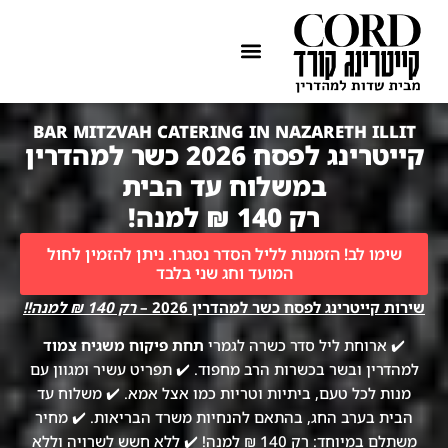
ההתמחות שלנו
איזורי שירות
BAR MITZVAH CATERING IN NAZARETH ILLIT
קייטרינג לפסח 2026 כשר למהדרין
במשלוח עד הבית
רק 140 ₪ למנה!
שימו לב! הזמנות לליל הסדר נסגרו. ניתן להזמין לחול
המועד וחג שני בלבד
שירות קייטרינג לפסח כשר למהדרין 2026 –
רק 140 ₪ למנה!!
✔️ ארוחת ליל סדר כשרה לגמרי
תחת פיקוח משגיח צמוד
למהדרין ובשר בכשרות הרב מחפוד. ✔️ תפריט עשיר ומגוון עם
מנות לכל טעם, ביתיות וטריות כמו אצל אמא. ✔️ משלוח עד
הבית בערב החג, בהתאם להנחיות משרד הבריאות. ✔️ מחיר
משתלם במיוחד: רק 140 ₪ למנה! ✔️ ללא חשש לשרויה וללא