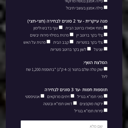
פילה אמנון בנוסח מרוקאי
פילה אמנון בעשבי תיבול
מנה עיקרית - עד 2 סוגים לבחירה (חצי-חצי)
נתחי אסאדו ברוטב הבית
עוף בדבש ולימון
צלי בקר ברוטב יין
פרגית במילוי פירות יבשים
צלי בקר בפטריות
קבב הבית
פרגית על האש
שניצל
לשון בקר ברוטב פטריות
המלצת השף:
שוק טלה שלם בתנור (כ-4 ק”ג) *בתוספת 1,200 שח
ליח’
תוספות חמות -עד 3 סוגים לבחירה
מיני תפו"א בגריל
זיתים מרוקאים
אנטיפסטי
ירקות מוקפצים
דואט תפו"א ובטטה
סירות תפו"א בגריל