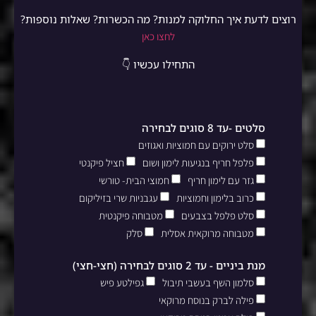
רוצים לדעת איך החלוקה למנות? מה הכשרות? שאלות נוספות?
לחצו כאן
התחילו עכשיו 👇
סלטים -עד 8 סוגים לבחירה
סלט ירוקים עם חמוציות ואגוזים
פלפל חריף בנגיעות לימון ושום
חציל פיקנטי
גזר עם לימון חריף
חמוצי הבית- טורשי
כרוב בלימון וחמוציות
עגבניות שרי בזיליקום
סלט פלפל בצבעים
מטבוחה פיקנטית
מטבוחה מרוקאית אסלית
סלק
מנת ביניים - עד 2 סוגים לבחירה (חצי-חצי)
סלמון השף בעשבי תיבול
גפילטע פיש
פילה לברק בנוסח מרוקאי