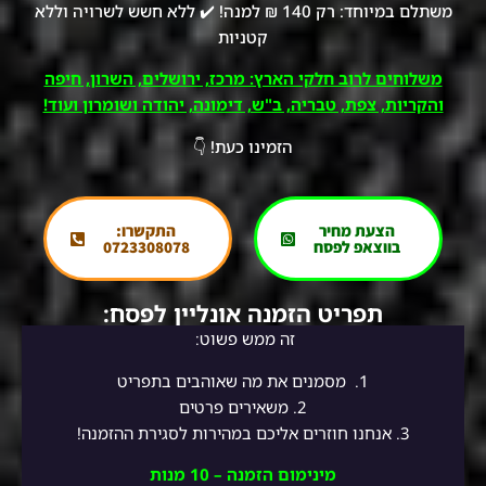
משתלם במיוחד: רק 140 ₪ למנה! ✔️ ללא חשש לשרויה וללא
קטניות
משלוחים לרוב חלקי הארץ: מרכז, ירושלים, השרון, חיפה
והקריות, צפת, טבריה, ב"ש, דימונה, יהודה ושומרון ועוד!
הזמינו כעת! 👇
הצעת מחיר
התקשרו:
בווצאפ לפסח
0723308078
תפריט הזמנה אונליין לפסח:
זה ממש פשוט:
1.
מסמנים את מה שאוהבים בתפריט
2.
משאירים פרטים
3. אנחנו חוזרים אליכם במהירות לסגירת ההזמנה!
מינימום הזמנה – 10 מנות