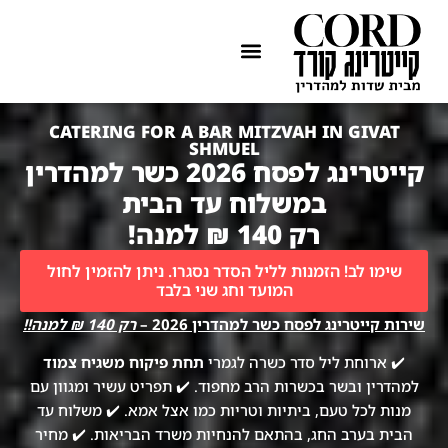
ההתמחות שלנו
איזורי שירות
CATERING FOR A BAR MITZVAH IN GIVAT
SHMUEL
קייטרינג לפסח 2026 כשר למהדרין
במשלוח עד הבית
רק 140 ₪ למנה!
שימו לב! הזמנות לליל הסדר נסגרו. ניתן להזמין לחול
המועד וחג שני בלבד
שירות קייטרינג לפסח כשר למהדרין 2026 –
רק 140 ₪ למנה!!
✔️ ארוחת ליל סדר כשרה לגמרי
תחת פיקוח משגיח צמוד
למהדרין ובשר בכשרות הרב מחפוד. ✔️ תפריט עשיר ומגוון עם
מנות לכל טעם, ביתיות וטריות כמו אצל אמא. ✔️ משלוח עד
הבית בערב החג, בהתאם להנחיות משרד הבריאות. ✔️ מחיר