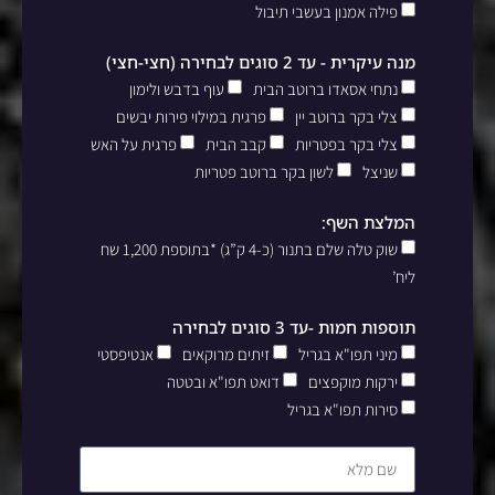
פילה אמנון בעשבי תיבול
מנה עיקרית - עד 2 סוגים לבחירה (חצי-חצי)
נתחי אסאדו ברוטב הבית
עוף בדבש ולימון
צלי בקר ברוטב יין
פרגית במילוי פירות יבשים
צלי בקר בפטריות
קבב הבית
פרגית על האש
שניצל
לשון בקר ברוטב פטריות
המלצת השף:
שוק טלה שלם בתנור (כ-4 ק”ג) *בתוספת 1,200 שח
ליח’
תוספות חמות -עד 3 סוגים לבחירה
מיני תפו"א בגריל
זיתים מרוקאים
אנטיפסטי
ירקות מוקפצים
דואט תפו"א ובטטה
סירות תפו"א בגריל