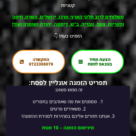
קטניות
משלוחים לרוב חלקי הארץ: מרכז, ירושלים, השרון, חיפה
והקריות, צפת, טבריה, ב"ש, דימונה, יהודה ושומרון ועוד!
הזמינו כעת! 👇
הצעת מחיר
התקשרו:
בווצאפ לפסח
0723308078
תפריט הזמנה אונליין לפסח:
זה ממש פשוט:
1.
מסמנים את מה שאוהבים בתפריט
2.
משאירים פרטים
3. אנחנו חוזרים אליכם במהירות לסגירת ההזמנה!
מינימום הזמנה – 10 מנות