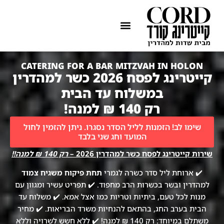
ההתמחות שלנו
איזורי שירות
CATERING FOR A BAR MITZVAH IN HOLON
קייטרינג לפסח 2026 כשר למהדרין
במשלוח עד הבית
רק 140 ₪ למנה!
שימו לב! הזמנות לליל הסדר נסגרו. ניתן להזמין לחול
המועד וחג שני בלבד
שירות קייטרינג לפסח כשר למהדרין 2026 –
רק 140 ₪ למנה!!
✔️ ארוחת ליל סדר כשרה לגמרי
תחת פיקוח משגיח צמוד
למהדרין ובשר בכשרות הרב מחפוד. ✔️ תפריט עשיר ומגוון עם
מנות לכל טעם, ביתיות וטריות כמו אצל אמא. ✔️ משלוח עד
הבית בערב החג, בהתאם להנחיות משרד הבריאות. ✔️ מחיר
משתלם במיוחד: רק 140 ₪ למנה! ✔️ ללא חשש לשרויה וללא