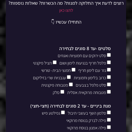
רוצים לדעת איך החלוקה למנות? מה הכשרות? שאלות נוספות?
לחצו כאן
התחילו עכשיו 👇
סלטים -עד 8 סוגים לבחירה
סלט ירוקים עם חמוציות ואגוזים
פלפל חריף בנגיעות לימון ושום
חציל פיקנטי
גזר עם לימון חריף
חמוצי הבית- טורשי
כרוב בלימון וחמוציות
עגבניות שרי בזיליקום
סלט פלפל בצבעים
מטבוחה פיקנטית
מטבוחה מרוקאית אסלית
סלק
מנת ביניים - עד 2 סוגים לבחירה (חצי-חצי)
סלמון השף בעשבי תיבול
גפילטע פיש
פילה לברק בנוסח מרוקאי
פילה אמנון בנוסח מרוקאי