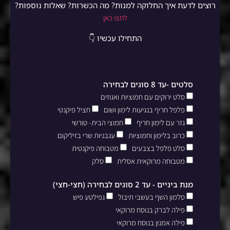
רוצים לדעת איך החלוקה למנות? מה הכשרות? שאלות נוספות?
לחצו כאן
התחילו עכשיו 👇
סלטים -עד 8 סוגים לבחירה
סלט ירוקים עם חמוציות ואגוזים
פלפל חריף בנגיעות לימון ושום
חציל פיקנטי
גזר עם לימון חריף
חמוצי הבית- טורשי
כרוב בלימון וחמוציות
עגבניות שרי בזיליקום
סלט פלפל בצבעים
מטבוחה פיקנטית
מטבוחה מרוקאית אסלית
סלק
מנת ביניים - עד 2 סוגים לבחירה (חצי-חצי)
סלמון השף בעשבי תיבול
גפילטע פיש
פילה לברק בנוסח מרוקאי
פילה אמנון בנוסח מרוקאי