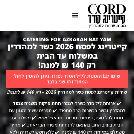
ההתמחות שלנו
איזורי שירות
CATERING FOR AZKARAH BAT YAM
קייטרינג לפסח 2026 כשר למהדרין
במשלוח עד הבית
רק 140 ₪ למנה!
שימו לב! הזמנות לליל הסדר נסגרו. ניתן להזמין לחול
המועד וחג שני בלבד
שירות קייטרינג לפסח כשר למהדרין 2026 –
רק 140 ₪ למנה!!
✔️ ארוחת ליל סדר כשרה לגמרי
תחת פיקוח משגיח צמוד
למהדרין ובשר בכשרות הרב מחפוד. ✔️ תפריט עשיר ומגוון עם
מנות לכל טעם, ביתיות וטריות כמו אצל אמא. ✔️ משלוח עד
הבית בערב החג, בהתאם להנחיות משרד הבריאות. ✔️ מחיר
משתלם במיוחד: רק 140 ₪ למנה! ✔️ ללא חשש לשרויה וללא