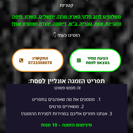
קטניות
משלוחים לרוב חלקי הארץ: מרכז, ירושלים, השרון, חיפה
והקריות, צפת, טבריה, ב"ש, דימונה, יהודה ושומרון ועוד!
הזמינו כעת! 👇
הצעת מחיר
התקשרו:
בווצאפ לפסח
0723308078
תפריט הזמנה אונליין לפסח:
זה ממש פשוט:
1.
מסמנים את מה שאוהבים בתפריט
2.
משאירים פרטים
3. אנחנו חוזרים אליכם במהירות לסגירת ההזמנה!
מינימום הזמנה – 10 מנות