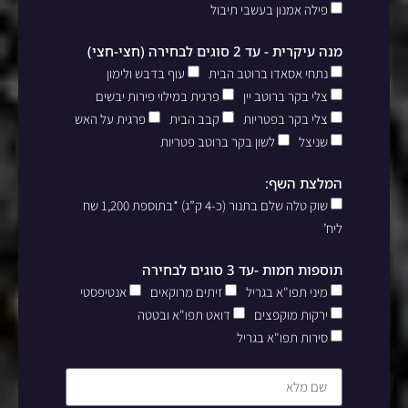
פילה אמנון בעשבי תיבול
מנה עיקרית - עד 2 סוגים לבחירה (חצי-חצי)
נתחי אסאדו ברוטב הבית
עוף בדבש ולימון
צלי בקר ברוטב יין
פרגית במילוי פירות יבשים
צלי בקר בפטריות
קבב הבית
פרגית על האש
שניצל
לשון בקר ברוטב פטריות
המלצת השף:
שוק טלה שלם בתנור (כ-4 ק”ג) *בתוספת 1,200 שח
ליח’
תוספות חמות -עד 3 סוגים לבחירה
מיני תפו"א בגריל
זיתים מרוקאים
אנטיפסטי
ירקות מוקפצים
דואט תפו"א ובטטה
סירות תפו"א בגריל