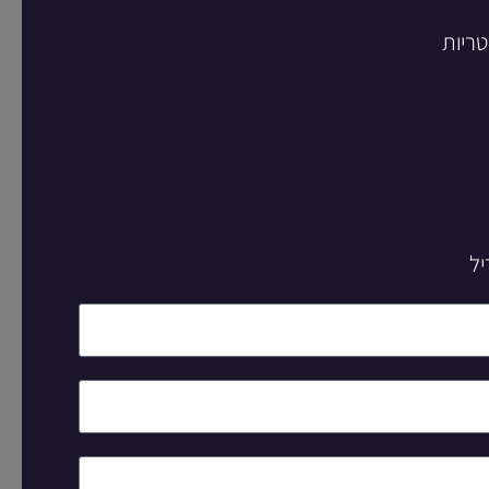
טריות
יל