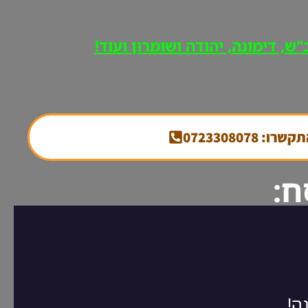
ש, דימונה, יהודה ושומרון ועוד!
קשרו: 0723308078
ח: