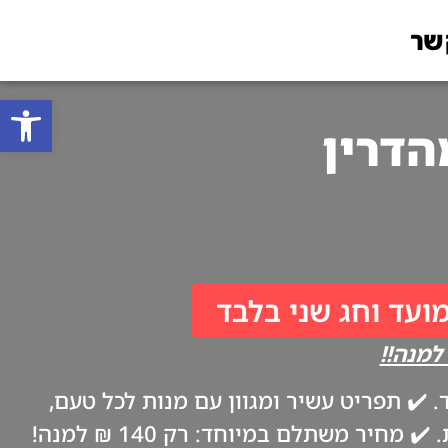
שר
פתח סרגל
מועד וחג שני בלבד
✔️ תפריט עשיר ומגוון עם מנות לכל טעם,
ביתיות וטריות כמו אצל אמא. ✔️ משלוח עד הבית בערב החג, בהתאם להנחיות משרד הבריאות. ✔️ מחיר משתלם במיוחד: רק 140 ₪ למנה!