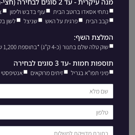
מנה עיקרית - עד 2 סוגים לבחירה (חצי-חצי)
נתחי אסאדו ברוטב הבית
עוף בדבש ולימון
צ
קבב הבית
פרגית על האש
שניצל
לשון בק
המלצת השף:
שוק טלה שלם בתנור (כ-4 ק”ג) *בתוספת 1,200 שח ליח’
תוספות חמות -עד 3 סוגים לבחירה
מיני תפו"א בגריל
זיתים מרוקאים
אנטיפסטי