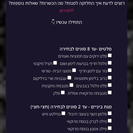
רוצים לדעת איך החלוקה למנות? מה הכשרות? שאלות נוספות?
לחצו כאן
התחילו עכשיו 👇
סלטים -עד 8 סוגים לבחירה
סלט ירוקים עם חמוציות ואגוזים
פלפל חריף בנגיעות לימון ושום
חציל פיקנטי
גזר עם לימון חריף
חמוצי הבית- טורשי
כרוב בלימון וחמוציות
עגבניות שרי בזיליקום
סלט פלפל בצבעים
מטבוחה פיקנטית
מטבוחה מרוקאית אסלית
סלק
מנת ביניים - עד 2 סוגים לבחירה (חצי-חצי)
סלמון השף בעשבי תיבול
גפילטע פיש
פילה לברק בנוסח מרוקאי
פילה אמנון בנוסח מרוקאי