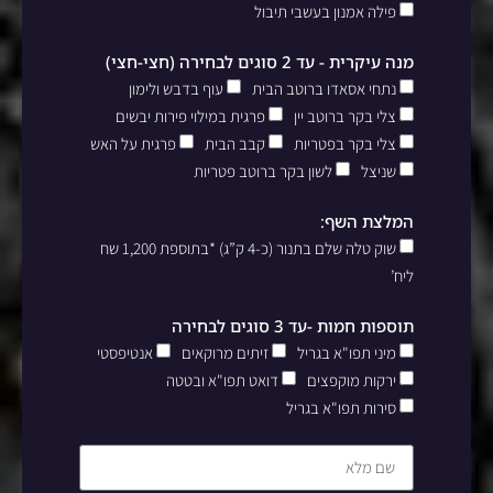
פילה אמנון בעשבי תיבול
מנה עיקרית - עד 2 סוגים לבחירה (חצי-חצי)
נתחי אסאדו ברוטב הבית
עוף בדבש ולימון
צלי בקר ברוטב יין
פרגית במילוי פירות יבשים
צלי בקר בפטריות
קבב הבית
פרגית על האש
שניצל
לשון בקר ברוטב פטריות
המלצת השף:
שוק טלה שלם בתנור (כ-4 ק”ג) *בתוספת 1,200 שח
ליח’
תוספות חמות -עד 3 סוגים לבחירה
מיני תפו"א בגריל
זיתים מרוקאים
אנטיפסטי
ירקות מוקפצים
דואט תפו"א ובטטה
סירות תפו"א בגריל