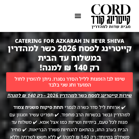
ההתמחות שלנו
איזורי שירות
CATERING FOR AZKARAH IN BE'ER SHEVA
קייטרינג לפסח 2026 כשר למהדרין
במשלוח עד הבית
רק 140 ₪ למנה!
שימו לב! הזמנות לליל הסדר נסגרו. ניתן להזמין לחול
המועד וחג שני בלבד
שירות קייטרינג לפסח כשר למהדרין 2026 –
רק 140 ₪ למנה!!
✔️ ארוחת ליל סדר כשרה לגמרי
תחת פיקוח משגיח צמוד
למהדרין ובשר בכשרות הרב מחפוד. ✔️ תפריט עשיר ומגוון עם
מנות לכל טעם, ביתיות וטריות כמו אצל אמא. ✔️ משלוח עד
הבית בערב החג, בהתאם להנחיות משרד הבריאות. ✔️ מחיר
משתלם במיוחד: רק 140 ₪ למנה! ✔️ ללא חשש לשרויה וללא