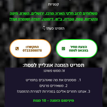
קטניות
משלוחים לרוב חלקי הארץ: מרכז, ירושלים, השרון, חיפה
והקריות, צפת, טבריה, ב"ש, דימונה, יהודה ושומרון ועוד!
הזמינו כעת! 👇
הצעת מחיר
התקשרו:
בווצאפ לפסח
0723308078
תפריט הזמנה אונליין לפסח:
זה ממש פשוט:
1.
מסמנים את מה שאוהבים בתפריט
2.
משאירים פרטים
3. אנחנו חוזרים אליכם במהירות לסגירת ההזמנה!
מינימום הזמנה – 10 מנות