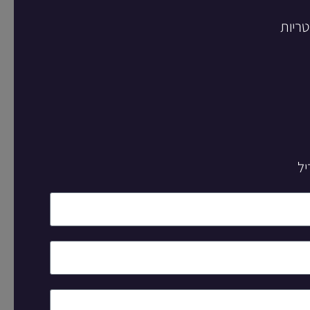
טריות
יל