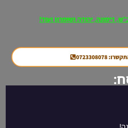
ש, דימונה, יהודה ושומרון ועוד!
קשרו: 0723308078
ח: