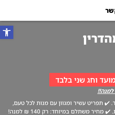
שר
פתח סרגל
מועד וחג שני בלבד
✔️ תפריט עשיר ומגוון עם מנות לכל טעם,
ביתיות וטריות כמו אצל אמא. ✔️ משלוח עד הבית בערב החג, בהתאם להנחיות משרד הבריאות. ✔️ מחיר משתלם במיוחד: רק 140 ₪ למנה!