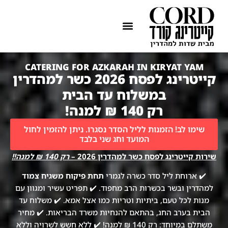
ההתמחות שלנו
איזורי שירות
CATERING FOR AZKARAH IN KIRYAT YAM
קייטרינג לפסח 2026 כשר למהדרין
במשלוח עד הבית
רק 140 ₪ למנה!
שימו לב! הזמנות לליל הסדר נסגרו. ניתן להזמין לחול
המועד וחג שני בלבד
שירות קייטרינג לפסח כשר למהדרין 2026 –
רק 140 ₪ למנה!!
✔️ ארוחת ליל סדר כשרה לגמרי
תחת פיקוח משגיח צמוד
למהדרין ובשר בכשרות הרב מחפוד. ✔️ תפריט עשיר ומגוון עם
מנות לכל טעם, ביתיות וטריות כמו אצל אמא. ✔️ משלוח עד
הבית בערב החג, בהתאם להנחיות משרד הבריאות. ✔️ מחיר
משתלם במיוחד: רק 140 ₪ למנה! ✔️ ללא חשש לשרויה וללא