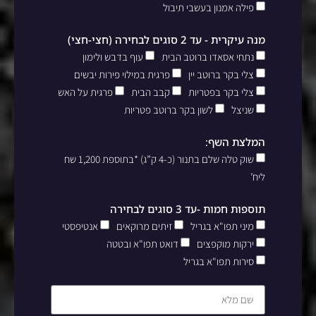
פילה אמנון בעשבי תיבול
מנה עיקרית - עד 2 סוגים לבחירה (חצי-חצי)
נתחי אסאדו ברוטב הבית
עוף בדבש ולימון
צלי בקר ברוטב יין
פרגית במילוי פירות יבשים
צלי בקר בפטריות
קבב הבית
פרגית על האש
שניצל
לשון בקר ברוטב פטריות
המלצת השף:
שוק טלה שלם בתנור (כ-4 ק”ג) *בתוספת 1,200 שח
ליח’
תוספות חמות -עד 3 סוגים לבחירה
מיני תפו"א בגריל
זיתים מרוקאים
אנטיפסטי
ירקות מוקפצים
דואט תפו"א ובטטה
סירות תפו"א בגריל