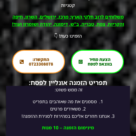
קטניות
משלוחים לרוב חלקי הארץ: מרכז, ירושלים, השרון, חיפה
והקריות, צפת, טבריה, ב"ש, דימונה, יהודה ושומרון ועוד!
הזמינו כעת! 👇
הצעת מחיר
התקשרו:
בווצאפ לפסח
0723308078
תפריט הזמנה אונליין לפסח:
זה ממש פשוט:
1.
מסמנים את מה שאוהבים בתפריט
2.
משאירים פרטים
3. אנחנו חוזרים אליכם במהירות לסגירת ההזמנה!
מינימום הזמנה – 10 מנות