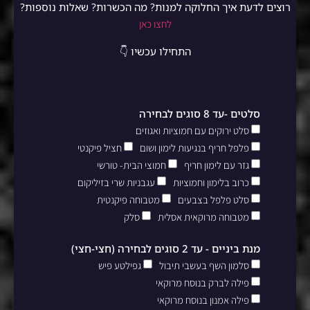
רוצים לדעת איך החלוקה למנות? מה הכשרות? שאלות נוספות?
לחצו כאן
התחילו עכשיו 👇
סלטים -עד 8 סוגים לבחירה
סלט ירוקים עם חמוציות ואגוזים
פלפל חריף בנגיעות לימון ושום
חציל פיקנטי
גזר עם לימון חריף
חמוצי הבית- טורשי
כרוב בלימון וחמוציות
עגבניות שרי בזיליקום
סלט פלפל בצבעים
מטבוחה פיקנטית
מטבוחה מרוקאית אסלית
סלק
מנת ביניים - עד 2 סוגים לבחירה (חצי-חצי)
סלמון השף בעשבי תיבול
גפילטע פיש
פילה לברק בנוסח מרוקאי
פילה אמנון בנוסח מרוקאי