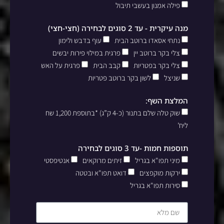
פילה אמנון בעשבי תיבול
מנה עיקרית - עד 2 סוגים לבחירה (חצי-חצי)
נתחי אסאדו ברוטב הבית
עוף בדבש ולימון
צלי בקר ברוטב יין
פרגית במילוי פירות יבשים
צלי בקר בפטריות
קבב הבית
פרגית על האש
שניצל
לשון בקר ברוטב פטריות
המלצת השף:
שוק טלה שלם בתנור (כ-4 ק”ג) *בתוספת 1,200 שח
ליח’
תוספות חמות -עד 3 סוגים לבחירה
מיני תפו"א בגריל
זיתים מרוקאים
אנטיפסטי
ירקות מוקפצים
דואט תפו"א ובטטה
סירות תפו"א בגריל