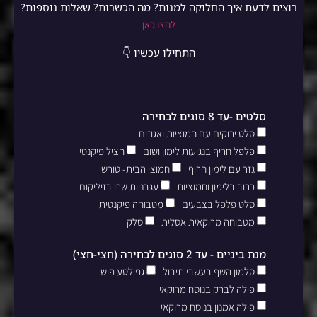
רוצים לדעת איך החלוקה למנות? מה הכשרות? שאלות נוספות?
לחצו כאן
התחילו עכשיו 👇
סלטים -עד 8 סוגים לבחירה
סלט ירוקים עם חמוציות ואגוזים
פלפל חריף בנגיעות לימון ושום
חציל פיקנטי
גזר עם לימון חריף
חמוצי הבית- טורשי
כרוב בלימון וחמוציות
עגבניות שרי בזיליקום
סלט פלפל בצבעים
מטבוחה פיקנטית
מטבוחה מרוקאית אסלית
סלק
מנת ביניים - עד 2 סוגים לבחירה (חצי-חצי)
סלמון השף בעשבי תיבול
גפילטע פיש
פילה לברק בנוסח מרוקאי
פילה אמנון בנוסח מרוקאי