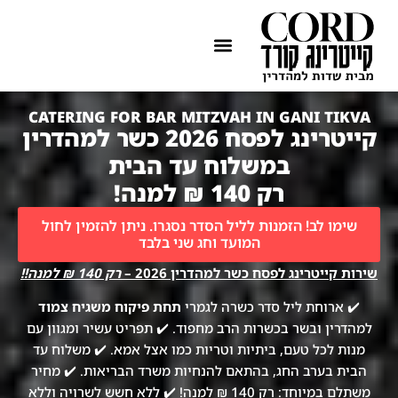
ההתמחות שלנו
איזורי שירות
CATERING FOR BAR MITZVAH IN GANI TIKVA
קייטרינג לפסח 2026 כשר למהדרין
במשלוח עד הבית
רק 140 ₪ למנה!
שימו לב! הזמנות לליל הסדר נסגרו. ניתן להזמין לחול
המועד וחג שני בלבד
שירות קייטרינג לפסח כשר למהדרין 2026 –
רק 140 ₪ למנה!!
✔️ ארוחת ליל סדר כשרה לגמרי
תחת פיקוח משגיח צמוד
למהדרין ובשר בכשרות הרב מחפוד. ✔️ תפריט עשיר ומגוון עם
מנות לכל טעם, ביתיות וטריות כמו אצל אמא. ✔️ משלוח עד
הבית בערב החג, בהתאם להנחיות משרד הבריאות. ✔️ מחיר
משתלם במיוחד: רק 140 ₪ למנה! ✔️ ללא חשש לשרויה וללא