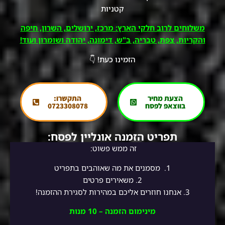
קטניות
משלוחים לרוב חלקי הארץ: מרכז, ירושלים, השרון, חיפה
והקריות, צפת, טבריה, ב"ש, דימונה, יהודה ושומרון ועוד!
הזמינו כעת! 👇
הצעת מחיר
התקשרו:
בווצאפ לפסח
0723308078
תפריט הזמנה אונליין לפסח:
זה ממש פשוט:
1.
מסמנים את מה שאוהבים בתפריט
2.
משאירים פרטים
3. אנחנו חוזרים אליכם במהירות לסגירת ההזמנה!
מינימום הזמנה – 10 מנות