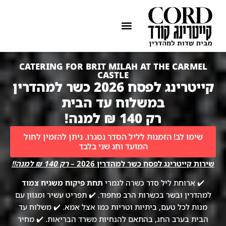
ההתמחות שלנו
איזורי שירות
CATERING FOR BRIT MILAH AT THE CARMEL
CASTLE
קייטרינג לפסח 2026 כשר למהדרין
במשלוח עד הבית
רק 140 ₪ למנה!
שימו לב! הזמנות לליל הסדר נסגרו. ניתן להזמין לחול
המועד וחג שני בלבד
שירות קייטרינג לפסח כשר למהדרין 2026 –
רק 140 ₪ למנה!!
✔️ ארוחת ליל סדר כשרה לגמרי
תחת פיקוח משגיח צמוד
למהדרין ובשר בכשרות הרב מחפוד. ✔️ תפריט עשיר ומגוון עם
מנות לכל טעם, ביתיות וטריות כמו אצל אמא. ✔️ משלוח עד
הבית בערב החג, בהתאם להנחיות משרד הבריאות. ✔️ מחיר