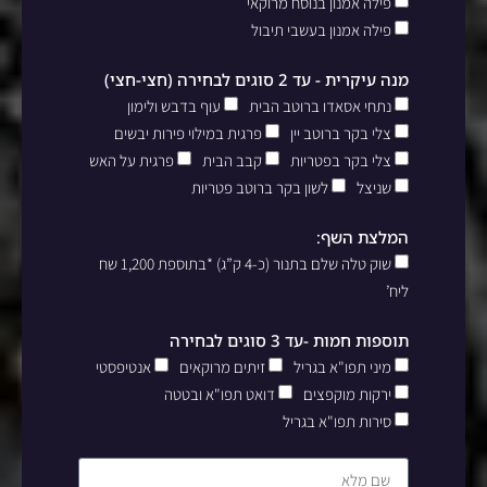
פילה אמנון בנוסח מרוקאי
פילה אמנון בעשבי תיבול
מנה עיקרית - עד 2 סוגים לבחירה (חצי-חצי)
נתחי אסאדו ברוטב הבית
עוף בדבש ולימון
צלי בקר ברוטב יין
פרגית במילוי פירות יבשים
צלי בקר בפטריות
קבב הבית
פרגית על האש
שניצל
לשון בקר ברוטב פטריות
המלצת השף:
שוק טלה שלם בתנור (כ-4 ק”ג) *בתוספת 1,200 שח
ליח’
תוספות חמות -עד 3 סוגים לבחירה
מיני תפו"א בגריל
זיתים מרוקאים
אנטיפסטי
ירקות מוקפצים
דואט תפו"א ובטטה
סירות תפו"א בגריל