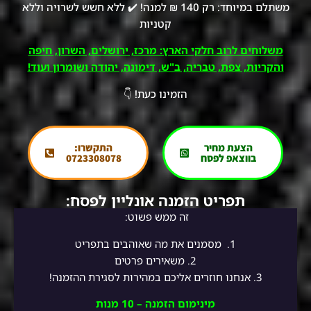
משתלם במיוחד: רק 140 ₪ למנה! ✔️ ללא חשש לשרויה וללא
קטניות
משלוחים לרוב חלקי הארץ: מרכז, ירושלים, השרון, חיפה
והקריות, צפת, טבריה, ב"ש, דימונה, יהודה ושומרון ועוד!
הזמינו כעת! 👇
הצעת מחיר
התקשרו:
בווצאפ לפסח
0723308078
תפריט הזמנה אונליין לפסח:
זה ממש פשוט:
1.
מסמנים את מה שאוהבים בתפריט
2.
משאירים פרטים
3. אנחנו חוזרים אליכם במהירות לסגירת ההזמנה!
מינימום הזמנה – 10 מנות