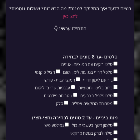
רוצים לדעת איך החלוקה למנות? מה הכשרות? שאלות נוספות?
לחצו כאן
התחילו עכשיו 👇
סלטים -עד 8 סוגים לבחירה
סלט ירוקים עם חמוציות ואגוזים
פלפל חריף בנגיעות לימון ושום
חציל פיקנטי
גזר עם לימון חריף
חמוצי הבית- טורשי
כרוב בלימון וחמוציות
עגבניות שרי בזיליקום
סלט פלפל בצבעים
מטבוחה פיקנטית
מטבוחה מרוקאית אסלית
סלק
מנת ביניים - עד 2 סוגים לבחירה (חצי-חצי)
סלמון השף בעשבי תיבול
גפילטע פיש
פילה לברק בנוסח מרוקאי