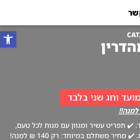
שר
פתח סרגל
CAT
מועד וחג שני בלבד
✔️ תפריט עשיר ומגוון עם מנות לכל טעם,
ביתיות וטריות כמו אצל אמא. ✔️ משלוח עד הבית בערב החג, בהתאם להנחיות משרד הבריאות. ✔️ מחיר משתלם במיוחד: רק 140 ₪ למנה!