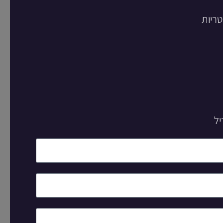
טריות
יל