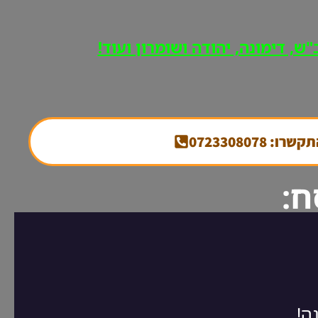
ש, דימונה, יהודה ושומרון ועוד!
קשרו: 0723308078
ח: