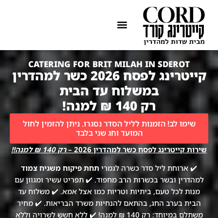
ההתמחות שלנו
איזורי שירות
CATERING FOR BRIT MILAH IN SDEROT
קייטרינג לפסח 2026 כשר למהדרין
במשלוח עד הבית
רק 140 ₪ למנה!
שימו לב! הזמנות לליל הסדר נסגרו. ניתן להזמין לחול
המועד וחג שני בלבד
שירות קייטרינג לפסח כשר למהדרין 2026 –
רק 140 ₪ למנה!!
✔️ ארוחת ליל סדר כשרה לגמרי
תחת פיקוח משגיח צמוד
למהדרין ובשר בכשרות הרב מחפוד. ✔️ תפריט עשיר ומגוון עם
מנות לכל טעם, ביתיות וטריות כמו אצל אמא. ✔️ משלוח עד
הבית בערב החג, בהתאם להנחיות משרד הבריאות. ✔️ מחיר
משתלם במיוחד: רק 140 ₪ למנה! ✔️ ללא חשש לשרויה וללא