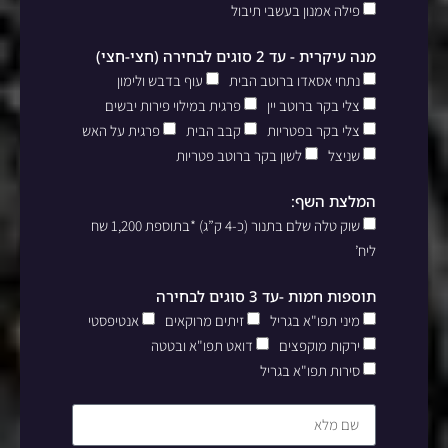
פילה אמנון בעשבי תיבול
מנה עיקרית - עד 2 סוגים לבחירה (חצי-חצי)
נתחי אסאדו ברוטב הבית
עוף בדבש ולימון
צלי בקר ברוטב יין
פרגית במילוי פירות יבשים
צלי בקר בפטריות
קבב הבית
פרגית על האש
שניצל
לשון בקר ברוטב פטריות
המלצת השף:
שוק טלה שלם בתנור (כ-4 ק”ג) *בתוספת 1,200 שח
ליח’
תוספות חמות -עד 3 סוגים לבחירה
מיני תפו"א בגריל
זיתים מרוקאים
אנטיפסטי
ירקות מוקפצים
דואט תפו"א ובטטה
סירות תפו"א בגריל