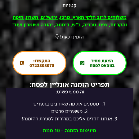
קטניות
משלוחים לרוב חלקי הארץ: מרכז, ירושלים, השרון, חיפה
והקריות, צפת, טבריה, ב"ש, דימונה, יהודה ושומרון ועוד!
הזמינו כעת! 👇
הצעת מחיר
התקשרו:
בווצאפ לפסח
0723308078
תפריט הזמנה אונליין לפסח:
זה ממש פשוט:
1.
מסמנים את מה שאוהבים בתפריט
2.
משאירים פרטים
3. אנחנו חוזרים אליכם במהירות לסגירת ההזמנה!
מינימום הזמנה – 10 מנות