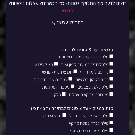
רוצים לדעת איך החלוקה למנות? מה הכשרות? שאלות נוספות?
לחצו כאן
התחילו עכשיו 👇
סלטים -עד 8 סוגים לבחירה
סלט ירוקים עם חמוציות ואגוזים
פלפל חריף בנגיעות לימון ושום
חציל פיקנטי
גזר עם לימון חריף
חמוצי הבית- טורשי
כרוב בלימון וחמוציות
עגבניות שרי בזיליקום
סלט פלפל בצבעים
מטבוחה פיקנטית
מטבוחה מרוקאית אסלית
סלק
מנת ביניים - עד 2 סוגים לבחירה (חצי-חצי)
סלמון השף בעשבי תיבול
גפילטע פיש
פילה לברק בנוסח מרוקאי
פילה אמנון בנוסח מרוקאי