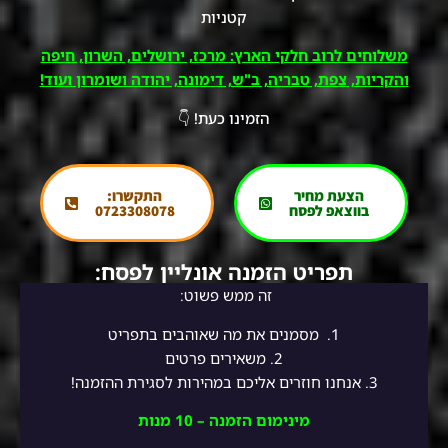
קטניות
משלוחים לרוב חלקי הארץ: מרכז, ירושלים, השרון, חיפה
והקריות, צפת, טבריה, ב"ש, דימונה, יהודה ושומרון ועוד!
הזמינו כעת! 👇
הצעת מחיר
התקשרו:
בווצאפ לפסח
0723308078
תפריט הזמנה אונליין לפסח:
זה ממש פשוט:
1.
מסמנים את מה שאוהבים בתפריט
2.
משאירים פרטים
3. אנחנו חוזרים אליכם במהירות לסגירת ההזמנה!
מינימום הזמנה – 10 מנות