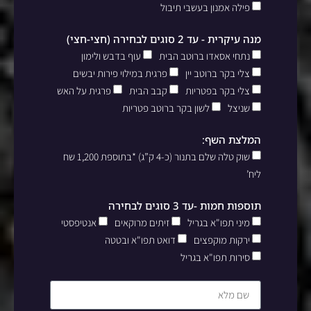
פילה אמנון בעשבי תיבול
מנה עיקרית - עד 2 סוגים לבחירה (חצי-חצי)
נתחי אסאדו ברוטב הבית
עוף בדבש ולימון
צלי בקר ברוטב יין
פרגית במילוי פירות יבשים
צלי בקר בפטריות
קבב הבית
פרגית על האש
שניצל
לשון בקר ברוטב פטריות
המלצת השף:
שוק טלה שלם בתנור (כ-4 ק”ג) *בתוספת 1,200 שח
ליח’
תוספות חמות -עד 3 סוגים לבחירה
מיני תפו"א בגריל
זיתים מרוקאים
אנטיפסטי
ירקות מוקפצים
דואט תפו"א ובטטה
סירות תפו"א בגריל