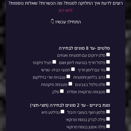
רוצים לדעת איך החלוקה למנות? מה הכשרות? שאלות נוספות?
לחצו כאן
התחילו עכשיו 👇
סלטים -עד 8 סוגים לבחירה
סלט ירוקים עם חמוציות ואגוזים
פלפל חריף בנגיעות לימון ושום
חציל פיקנטי
גזר עם לימון חריף
חמוצי הבית- טורשי
כרוב בלימון וחמוציות
עגבניות שרי בזיליקום
סלט פלפל בצבעים
מטבוחה פיקנטית
מטבוחה מרוקאית אסלית
סלק
מנת ביניים - עד 2 סוגים לבחירה (חצי-חצי)
סלמון השף בעשבי תיבול
גפילטע פיש
פילה לברק בנוסח מרוקאי
פילה אמנון בנוסח מרוקאי