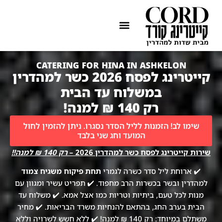
ההתמחות שלנו
איזורי שירות
CATERING FOR HINA IN ASHKELON
קייטרינג לפסח 2026 כשר למהדרין
במשלוח עד הבית
רק 140 ₪ למנה!
שימו לב! הזמנות לליל הסדר נסגרו. ניתן להזמין לחול
המועד וחג שני בלבד
שירות קייטרינג לפסח כשר למהדרין 2026 –
רק 140 ₪ למנה!!
✔️ ארוחת ליל סדר כשרה לגמרי
תחת פיקוח משגיח צמוד
למהדרין ובשר בכשרות הרב מחפוד. ✔️ תפריט עשיר ומגוון עם
מנות לכל טעם, ביתיות וטריות כמו אצל אמא. ✔️ משלוח עד
הבית בערב החג, בהתאם להנחיות משרד הבריאות. ✔️ מחיר
משתלם במיוחד: רק 140 ₪ למנה! ✔️ ללא חשש לשרויה וללא