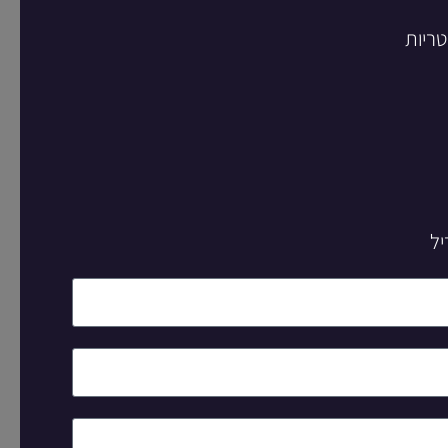
טריות
יל