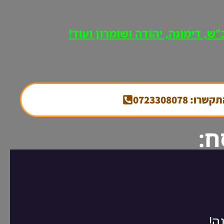
ש, דימונה, יהודה ושומרון ועוד!
קשרו: 0723308078
ח: