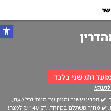
שר
פתח סרגל
מועד וחג שני בלבד
✔️ תפריט עשיר ומגוון עם מנות לכל טעם,
ביתיות וטריות כמו אצל אמא. ✔️ משלוח עד הבית בערב החג, בהתאם להנחיות משרד הבריאות. ✔️ מחיר משתלם במיוחד: רק 140 ₪ למנה!