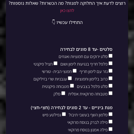
רוצים לדעת איך החלוקה למנות? מה הכשרות? שאלות נוספות?
לחצו כאן
התחילו עכשיו 👇
סלטים -עד 8 סוגים לבחירה
סלט ירוקים עם חמוציות ואגוזים
פלפל חריף בנגיעות לימון ושום
חציל פיקנטי
גזר עם לימון חריף
חמוצי הבית- טורשי
כרוב בלימון וחמוציות
עגבניות שרי בזיליקום
סלט פלפל בצבעים
מטבוחה פיקנטית
מטבוחה מרוקאית אסלית
סלק
מנת ביניים - עד 2 סוגים לבחירה (חצי-חצי)
סלמון השף בעשבי תיבול
גפילטע פיש
פילה לברק בנוסח מרוקאי
פילה אמנון בנוסח מרוקאי