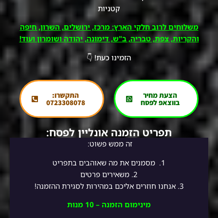
קטניות
משלוחים לרוב חלקי הארץ: מרכז, ירושלים, השרון, חיפה
והקריות, צפת, טבריה, ב"ש, דימונה, יהודה ושומרון ועוד!
הזמינו כעת! 👇
הצעת מחיר
התקשרו:
בווצאפ לפסח
0723308078
תפריט הזמנה אונליין לפסח:
זה ממש פשוט:
1.
מסמנים את מה שאוהבים בתפריט
2.
משאירים פרטים
3. אנחנו חוזרים אליכם במהירות לסגירת ההזמנה!
מינימום הזמנה – 10 מנות