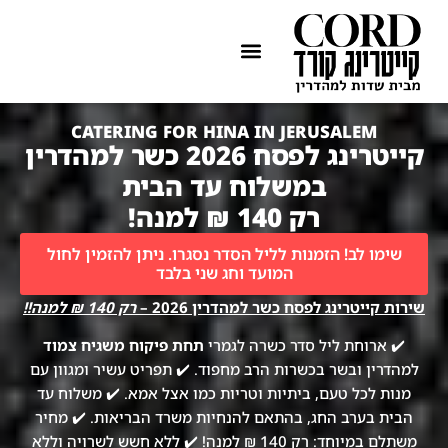
ההתמחות שלנו
איזורי שירות
CATERING FOR HINA IN JERUSALEM
קייטרינג לפסח 2026 כשר למהדרין
במשלוח עד הבית
רק 140 ₪ למנה!
שימו לב! הזמנות לליל הסדר נסגרו. ניתן להזמין לחול
המועד וחג שני בלבד
שירות קייטרינג לפסח כשר למהדרין 2026 –
רק 140 ₪ למנה!!
✔️ ארוחת ליל סדר כשרה לגמרי
תחת פיקוח משגיח צמוד
למהדרין ובשר בכשרות הרב מחפוד. ✔️ תפריט עשיר ומגוון עם
מנות לכל טעם, ביתיות וטריות כמו אצל אמא. ✔️ משלוח עד
הבית בערב החג, בהתאם להנחיות משרד הבריאות. ✔️ מחיר
משתלם במיוחד: רק 140 ₪ למנה! ✔️ ללא חשש לשרויה וללא