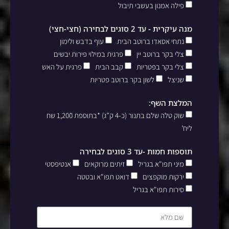
פילה אמנון בעשבי תיבול
מנה עיקרית - עד 2 סוגים לבחירה (חצי-חצי)
נתחי אסאדו ברוטב הבית
עוף בדבש ולימון
צלי בקר ברוטב יין
פרגית במילוי פירות יבשים
צלי בקר בפטריות
קבב הבית
פרגית על האש
שניצל
לשון בקר ברוטב פטריות
המלצת השף:
שוק טלה שלם בתנור (כ-4 ק”ג) *בתוספת 1,200 שח
ליח’
תוספות חמות -עד 3 סוגים לבחירה
מיני תפו"א בגריל
זיתים מרוקאים
אנטיפסטי
ירקות מוקפצים
דואט תפו"א ובטטה
סירות תפו"א בגריל