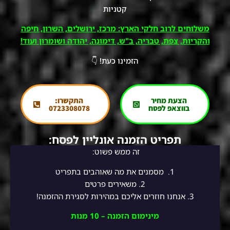
קטניות
משלוחים לרוב חלקי הארץ: מרכז, ירושלים, השרון, חיפה
והקריות, צפת, טבריה, ב"ש, דימונה, יהודה ושומרון ועוד!
הזמינו כעת! 👇
הצעת מחיר
התקשרו:
בווצאפ לפסח
0723308078
תפריט הזמנה אונליין לפסח:
זה ממש פשוט:
1.
מסמנים את מה שאוהבים בתפריט
2.
משאירים פרטים
3. אנחנו חוזרים אליכם במהירות לסגירת ההזמנה!
מינימום הזמנה – 10 מנות