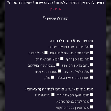
רוצים לדעת איך החלוקה למנות? מה הכשרות? שאלות נוספות?
לחצו כאן
התחילו עכשיו 👇
סלטים -עד 8 סוגים לבחירה
סלט ירוקים עם חמוציות ואגוזים
פלפל חריף בנגיעות לימון ושום
חציל פיקנטי
גזר עם לימון חריף
חמוצי הבית- טורשי
כרוב בלימון וחמוציות
עגבניות שרי בזיליקום
סלט פלפל בצבעים
מטבוחה פיקנטית
מטבוחה מרוקאית אסלית
סלק
מנת ביניים - עד 2 סוגים לבחירה (חצי-חצי)
סלמון השף בעשבי תיבול
גפילטע פיש
פילה לברק בנוסח מרוקאי
פילה אמנון בנוסח מרוקאי