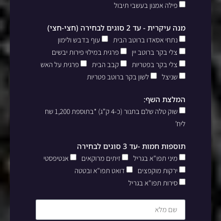
פילה אמנון בעשבי תיבול
מנה עיקרית - עד 2 סוגים לבחירה (חצי-חצי)
נתחי אסאדו ברוטב הבית
עוף בדבש ולימון
צלי בקר ברוטב יין
פרגית במילוי פירות יבשים
צלי בקר בפטריות
קבב הבית
פרגית על האש
שניצל
לשון בקר ברוטב פטריות
המלצת השף:
שוק טלה שלם בתנור (כ-4 ק”ג) *בתוספת 1,200 שח
ליח’
תוספות חמות -עד 3 סוגים לבחירה
מיני תפו"א בגריל
זיתים מרוקאים
אנטיפסטי
ירקות מוקפצים
דואט תפו"א ובטטה
סירות תפו"א בגריל