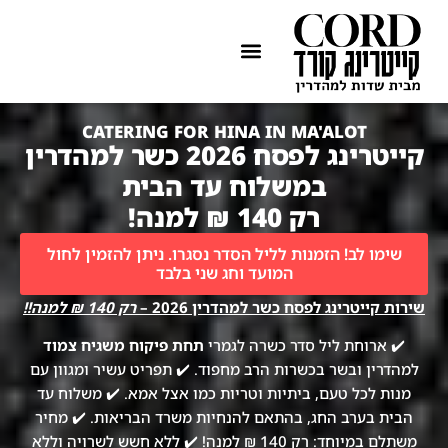
ההתמחות שלנו
איזורי שירות
CATERING FOR HINA IN MA'ALOT
קייטרינג לפסח 2026 כשר למהדרין
במשלוח עד הבית
רק 140 ₪ למנה!
שימו לב! הזמנות לליל הסדר נסגרו. ניתן להזמין לחול
המועד וחג שני בלבד
שירות קייטרינג לפסח כשר למהדרין 2026 –
רק 140 ₪ למנה!!
✔️ ארוחת ליל סדר כשרה לגמרי
תחת פיקוח משגיח צמוד
למהדרין ובשר בכשרות הרב מחפוד. ✔️ תפריט עשיר ומגוון עם
מנות לכל טעם, ביתיות וטריות כמו אצל אמא. ✔️ משלוח עד
הבית בערב החג, בהתאם להנחיות משרד הבריאות. ✔️ מחיר
משתלם במיוחד: רק 140 ₪ למנה! ✔️ ללא חשש לשרויה וללא