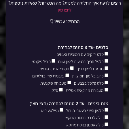
רוצים לדעת איך החלוקה למנות? מה הכשרות? שאלות נוספות?
לחצו כאן
התחילו עכשיו 👇
סלטים -עד 8 סוגים לבחירה
סלט ירוקים עם חמוציות ואגוזים
פלפל חריף בנגיעות לימון ושום
חציל פיקנטי
גזר עם לימון חריף
חמוצי הבית- טורשי
כרוב בלימון וחמוציות
עגבניות שרי בזיליקום
סלט פלפל בצבעים
מטבוחה פיקנטית
מטבוחה מרוקאית אסלית
סלק
מנת ביניים - עד 2 סוגים לבחירה (חצי-חצי)
סלמון השף בעשבי תיבול
גפילטע פיש
פילה לברק בנוסח מרוקאי
פילה אמנון בנוסח מרוקאי