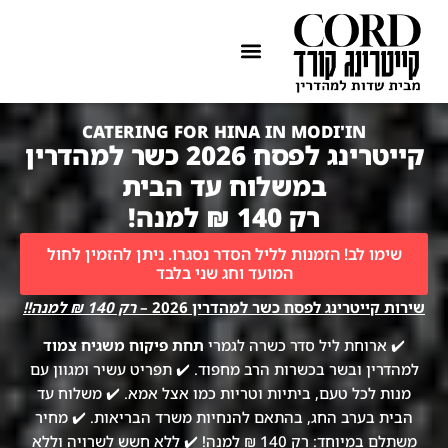
ההתמחות שלנו
איזורי שירות
CATERING FOR HINA IN MODI'IN
קייטרינג לפסח 2026 כשר למהדרין
במשלוח עד הבית
רק 140 ₪ למנה!
שימו לב! הזמנות לליל הסדר נסגרו. ניתן להזמין לחול
המועד וחג שני בלבד
שירות קייטרינג לפסח כשר למהדרין 2026 –
רק 140 ₪ למנה!!
✔️ ארוחת ליל סדר כשרה לגמרי
תחת פיקוח משגיח צמוד
למהדרין ובשר בכשרות הרב מחפוד. ✔️ תפריט עשיר ומגוון עם
מנות לכל טעם, ביתיות וטריות כמו אצל אמא. ✔️ משלוח עד
הבית בערב החג, בהתאם להנחיות משרד הבריאות. ✔️ מחיר
משתלם במיוחד: רק 140 ₪ למנה! ✔️ ללא חשש לשרויה וללא