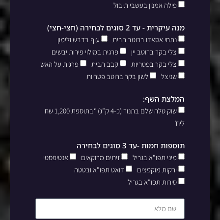
פילה אמנון בעשבי תיבול
מנה עיקרית - עד 2 סוגים לבחירה (חצי-חצי)
נתחי אסאדו ברוטב הבית
עוף בדבש ולימון
צלי בקר ברוטב יין
פרגית במילוי פירות יבשים
צלי בקר בפטריות
קבב הבית
פרגית על האש
שניצל
לשון בקר ברוטב פטריות
המלצת השף:
שוק טלה שלם בתנור (כ-4 ק”ג) *בתוספת 1,200 שח
ליח’
תוספות חמות -עד 3 סוגים לבחירה
מיני תפו"א בגריל
זיתים מרוקאים
אנטיפסטי
ירקות מוקפצים
דואט תפו"א ובטטה
סירות תפו"א בגריל