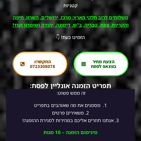
קטניות
משלוחים לרוב חלקי הארץ: מרכז, ירושלים, השרון, חיפה
והקריות, צפת, טבריה, ב"ש, דימונה, יהודה ושומרון ועוד!
הזמינו כעת! 👇
הצעת מחיר
התקשרו:
בווצאפ לפסח
0723308078
תפריט הזמנה אונליין לפסח:
זה ממש פשוט:
1.
מסמנים את מה שאוהבים בתפריט
2.
משאירים פרטים
3. אנחנו חוזרים אליכם במהירות לסגירת ההזמנה!
מינימום הזמנה – 10 מנות