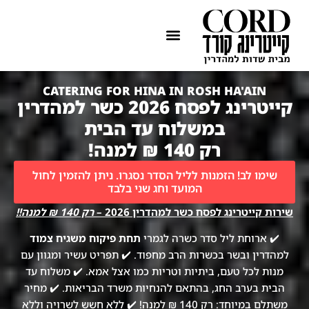
ההתמחות שלנו
איזורי שירות
CATERING FOR HINA IN ROSH HA'AIN
קייטרינג לפסח 2026 כשר למהדרין
במשלוח עד הבית
רק 140 ₪ למנה!
שימו לב! הזמנות לליל הסדר נסגרו. ניתן להזמין לחול
המועד וחג שני בלבד
שירות קייטרינג לפסח כשר למהדרין 2026 –
רק 140 ₪ למנה!!
✔️ ארוחת ליל סדר כשרה לגמרי
תחת פיקוח משגיח צמוד
למהדרין ובשר בכשרות הרב מחפוד. ✔️ תפריט עשיר ומגוון עם
מנות לכל טעם, ביתיות וטריות כמו אצל אמא. ✔️ משלוח עד
הבית בערב החג, בהתאם להנחיות משרד הבריאות. ✔️ מחיר
משתלם במיוחד: רק 140 ₪ למנה! ✔️ ללא חשש לשרויה וללא