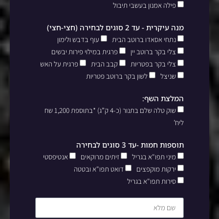
פילה אמנון בעשבי תיבול
מנה עיקרית - עד 2 סוגים לבחירה (חצי-חצי)
נתחי אסאדו ברוטב הבית
עוף בדבש ולימון
צלי בקר ברוטב יין
פרגית במילוי פירות יבשים
צלי בקר בפטריות
קבב הבית
פרגית על האש
שניצל
לשון בקר ברוטב פטריות
המלצת השף:
שוק טלה שלם בתנור (כ-4 ק”ג) *בתוספת 1,200 שח
ליח’
תוספות חמות -עד 3 סוגים לבחירה
מיני תפו"א בגריל
זיתים מרוקאים
אנטיפסטי
ירקות מוקפצים
דואט תפו"א ובטטה
סירות תפו"א בגריל