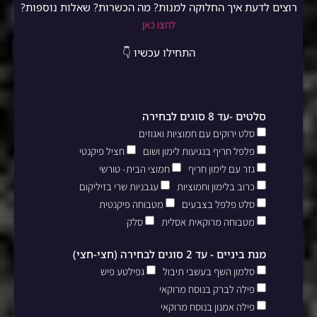
רוצים לדעת איך החלוקה למנות? מה הכשרות? שאלות נוספות?
לחצו כאן
התחילו עכשיו 👇
סלטים -עד 8 סוגים לבחירה
סלט ירוקים עם חמוציות ואגוזים
פלפל חריף בנגיעות לימון ושום
חציל פיקנטי
גזר עם לימון חריף
חמוצי הבית- טורשי
כרוב בלימון וחמוציות
עגבניות שרי בזיליקום
סלט פלפל בצבעים
מטבוחה פיקנטית
מטבוחה מרוקאית אסלית
סלק
מנת ביניים - עד 2 סוגים לבחירה (חצי-חצי)
סלמון השף בעשבי תיבול
גפילטע פיש
פילה לברק בנוסח מרוקאי
פילה אמנון בנוסח מרוקאי