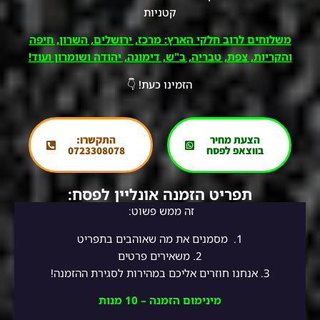
קטניות
משלוחים לרוב חלקי הארץ: מרכז, ירושלים, השרון, חיפה
והקריות, צפת, טבריה, ב"ש, דימונה, יהודה ושומרון ועוד!
הזמינו כעת! 👇
הצעת מחיר
התקשרו:
בווצאפ לפסח
0723308078
תפריט הזמנה אונליין לפסח:
זה ממש פשוט:
1.
מסמנים את מה שאוהבים בתפריט
2.
משאירים פרטים
3. אנחנו חוזרים אליכם במהירות לסגירת ההזמנה!
מינימום הזמנה – 10 מנות