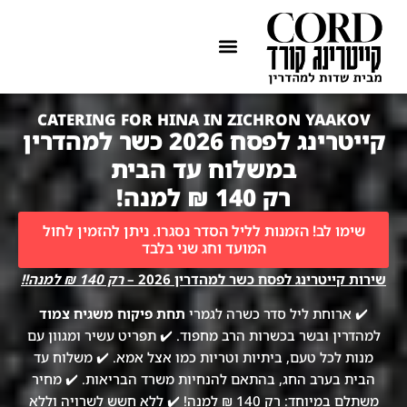
ההתמחות שלנו
איזורי שירות
CATERING FOR HINA IN ZICHRON YAAKOV
קייטרינג לפסח 2026 כשר למהדרין
במשלוח עד הבית
רק 140 ₪ למנה!
שימו לב! הזמנות לליל הסדר נסגרו. ניתן להזמין לחול
המועד וחג שני בלבד
שירות קייטרינג לפסח כשר למהדרין 2026 –
רק 140 ₪ למנה!!
✔️ ארוחת ליל סדר כשרה לגמרי
תחת פיקוח משגיח צמוד
למהדרין ובשר בכשרות הרב מחפוד. ✔️ תפריט עשיר ומגוון עם
מנות לכל טעם, ביתיות וטריות כמו אצל אמא. ✔️ משלוח עד
הבית בערב החג, בהתאם להנחיות משרד הבריאות. ✔️ מחיר
משתלם במיוחד: רק 140 ₪ למנה! ✔️ ללא חשש לשרויה וללא