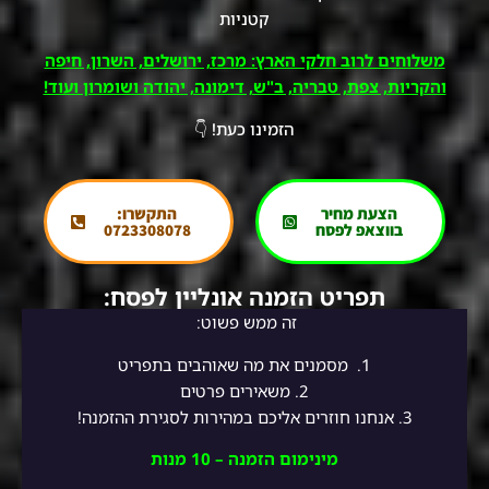
קטניות
משלוחים לרוב חלקי הארץ: מרכז, ירושלים, השרון, חיפה
והקריות, צפת, טבריה, ב"ש, דימונה, יהודה ושומרון ועוד!
הזמינו כעת! 👇
הצעת מחיר
התקשרו:
בווצאפ לפסח
0723308078
תפריט הזמנה אונליין לפסח:
זה ממש פשוט:
1.
מסמנים את מה שאוהבים בתפריט
2.
משאירים פרטים
3. אנחנו חוזרים אליכם במהירות לסגירת ההזמנה!
מינימום הזמנה – 10 מנות