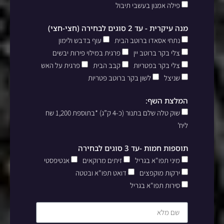
פילה אמנון בעשבי תיבול
מנה עיקרית - עד 2 סוגים לבחירה (חצי-חצי)
נתחי אסאדו ברוטב הבית
עוף בדבש ולימון
צלי בקר ברוטב יין
פרגית במילוי פירות יבשים
צלי בקר בפטריות
קבב הבית
פרגית על האש
שניצל
לשון בקר ברוטב פטריות
המלצת השף:
שוק טלה שלם בתנור (כ-4 ק”ג) *בתוספת 1,200 שח
ליח’
תוספות חמות -עד 3 סוגים לבחירה
מיני תפו"א בגריל
זיתים מרוקאים
אנטיפסטי
ירקות מוקפצים
דואט תפו"א ובטטה
סירות תפו"א בגריל