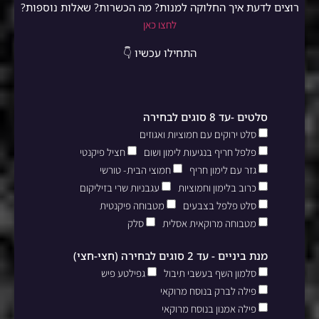
רוצים לדעת איך החלוקה למנות? מה הכשרות? שאלות נוספות?
לחצו כאן
התחילו עכשיו 👇
סלטים -עד 8 סוגים לבחירה
סלט ירוקים עם חמוציות ואגוזים
פלפל חריף בנגיעות לימון ושום
חציל פיקנטי
גזר עם לימון חריף
חמוצי הבית- טורשי
כרוב בלימון וחמוציות
עגבניות שרי בזיליקום
סלט פלפל בצבעים
מטבוחה פיקנטית
מטבוחה מרוקאית אסלית
סלק
מנת ביניים - עד 2 סוגים לבחירה (חצי-חצי)
סלמון השף בעשבי תיבול
גפילטע פיש
פילה לברק בנוסח מרוקאי
פילה אמנון בנוסח מרוקאי