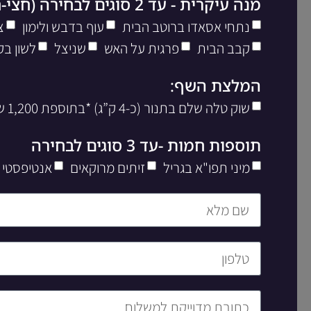
מנה עיקרית - עד 2 סוגים לבחירה (חצי-חצי)
נתחי אסאדו ברוטב הבית
עוף בדבש ולימון
צ
קבב הבית
פרגית על האש
שניצל
לשון בק
המלצת השף:
שוק טלה שלם בתנור (כ-4 ק”ג) *בתוספת 1,200 שח ליח’
תוספות חמות -עד 3 סוגים לבחירה
מיני תפו"א בגריל
זיתים מרוקאים
אנטיפסטי