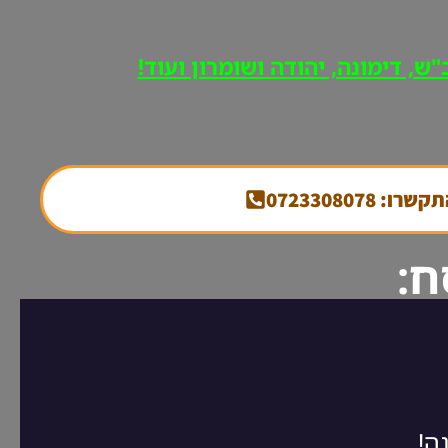
ש, דימונה, יהודה ושומרון ועוד!
קשרו: 0723308078
ח: