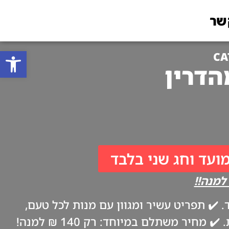
שר
פתח סרגל
CA
מועד וחג שני בלבד
✔️ תפריט עשיר ומגוון עם מנות לכל טעם,
ביתיות וטריות כמו אצל אמא. ✔️ משלוח עד הבית בערב החג, בהתאם להנחיות משרד הבריאות. ✔️ מחיר משתלם במיוחד: רק 140 ₪ למנה!