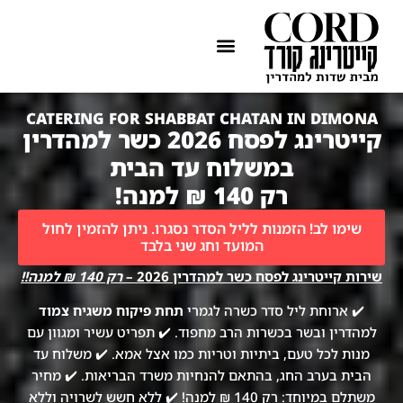
ההתמחות שלנו
איזורי שירות
CATERING FOR SHABBAT CHATAN IN DIMONA
קייטרינג לפסח 2026 כשר למהדרין
במשלוח עד הבית
רק 140 ₪ למנה!
שימו לב! הזמנות לליל הסדר נסגרו. ניתן להזמין לחול
המועד וחג שני בלבד
שירות קייטרינג לפסח כשר למהדרין 2026 –
רק 140 ₪ למנה!!
✔️ ארוחת ליל סדר כשרה לגמרי
תחת פיקוח משגיח צמוד
למהדרין ובשר בכשרות הרב מחפוד. ✔️ תפריט עשיר ומגוון עם
מנות לכל טעם, ביתיות וטריות כמו אצל אמא. ✔️ משלוח עד
הבית בערב החג, בהתאם להנחיות משרד הבריאות. ✔️ מחיר
משתלם במיוחד: רק 140 ₪ למנה! ✔️ ללא חשש לשרויה וללא