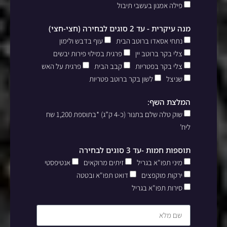
פילה אמנון בעשבי תיבול
מנה עיקרית - עד 2 סוגים לבחירה (חצי-חצי)
נתחי אסאדו ברוטב הבית
עוף בדבש ולימון
צלי בקר ברוטב יין
פרגית במילוי פירות יבשים
צלי בקר בפטריות
קבב הבית
פרגית על האש
שניצל
לשון בקר ברוטב פטריות
המלצת השף:
שוק טלה שלם בתנור (כ-4 ק”ג) *בתוספת 1,200 שח
ליח’
תוספות חמות -עד 3 סוגים לבחירה
מיני תפו"א בגריל
זיתים מרוקאים
אנטיפסטי
ירקות מוקפצים
דואט תפו"א ובטטה
סירות תפו"א בגריל