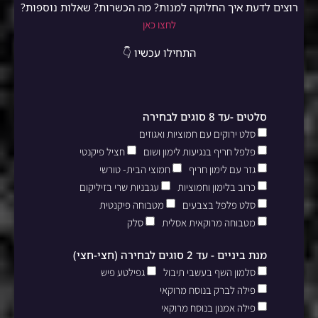
רוצים לדעת איך החלוקה למנות? מה הכשרות? שאלות נוספות?
לחצו כאן
התחילו עכשיו 👇
סלטים -עד 8 סוגים לבחירה
סלט ירוקים עם חמוציות ואגוזים
פלפל חריף בנגיעות לימון ושום
חציל פיקנטי
גזר עם לימון חריף
חמוצי הבית- טורשי
כרוב בלימון וחמוציות
עגבניות שרי בזיליקום
סלט פלפל בצבעים
מטבוחה פיקנטית
מטבוחה מרוקאית אסלית
סלק
מנת ביניים - עד 2 סוגים לבחירה (חצי-חצי)
סלמון השף בעשבי תיבול
גפילטע פיש
פילה לברק בנוסח מרוקאי
פילה אמנון בנוסח מרוקאי