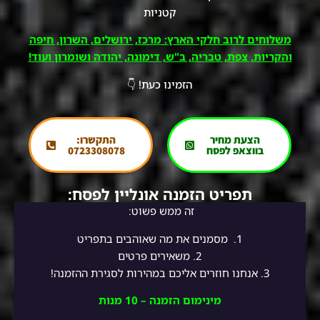
קטניות
משלוחים לרוב חלקי הארץ: מרכז, ירושלים, השרון, חיפה
והקריות, צפת, טבריה, ב"ש, דימונה, יהודה ושומרון ועוד!
הזמינו כעת! 👇
הצעת מחיר
התקשרו:
בווצאפ לפסח
0723308078
תפריט הזמנה אונליין לפסח:
זה ממש פשוט:
1.
מסמנים את מה שאוהבים בתפריט
2.
משאירים פרטים
3. אנחנו חוזרים אליכם במהירות לסגירת ההזמנה!
מינימום הזמנה – 10 מנות