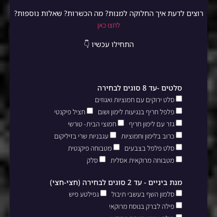
רוצים לדעת איך החלוקה למנות? מה הכשרות? שאלות נוספות?
לחצו כאן
התחילו עכשיו 👇
סלטים -עד 8 סוגים לבחירה
סלט ירוקים עם חמוציות ואגוזים
פלפל חריף בנגיעות לימון ושום
חציל פיקנטי
גזר עם לימון חריף
חמוצי הבית- טורשי
כרוב בלימון וחמוציות
עגבניות שרי בזיליקום
סלט פלפל בצבעים
מטבוחה פיקנטית
מטבוחה מרוקאית אסלית
סלק
מנת ביניים - עד 2 סוגים לבחירה (חצי-חצי)
סלמון השף בעשבי תיבול
גפילטע פיש
פילה לברק בנוסח מרוקאי