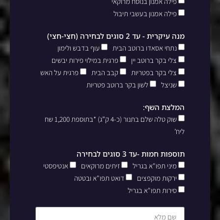
פילה אמנון בנוסח מרוקאי
פילה אמנון בעשבי תיבול
מנה עיקרית - עד 2 סוגים לבחירה (חצי-חצי)
נתחי אסאדו ברוטב הבית
עוף בדבש ולימון
צלי בקר ברוטב יין
פרגית במילוי פירות יבשים
צלי בקר בפטריות
קבב הבית
פרגית על האש
שניצל
לשון בקר ברוטב פטריות
המלצת השף:
שוק טלה שלם בתנור (כ-4 ק”ג) *בתוספת 1,200 שח
ליח’
תוספות חמות -עד 3 סוגים לבחירה
מיני תפו"א בגריל
זיתים מרוקאים
אנטיפסטי
ירקות מוקפצים
דואט תפו"א ובטטה
סירות תפו"א בגריל