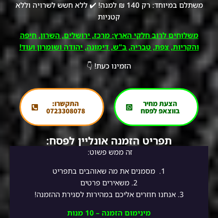
משתלם במיוחד: רק 140 ₪ למנה! ✔️ ללא חשש לשרויה וללא
קטניות
משלוחים לרוב חלקי הארץ: מרכז, ירושלים, השרון, חיפה
והקריות, צפת, טבריה, ב"ש, דימונה, יהודה ושומרון ועוד!
הזמינו כעת! 👇
הצעת מחיר
התקשרו:
בווצאפ לפסח
0723308078
תפריט הזמנה אונליין לפסח:
זה ממש פשוט:
1.
מסמנים את מה שאוהבים בתפריט
2.
משאירים פרטים
3. אנחנו חוזרים אליכם במהירות לסגירת ההזמנה!
מינימום הזמנה – 10 מנות