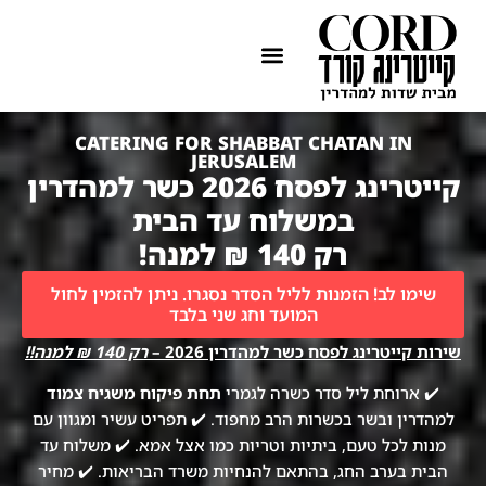
ההתמחות שלנו
איזורי שירות
CATERING FOR SHABBAT CHATAN IN
JERUSALEM
קייטרינג לפסח 2026 כשר למהדרין
במשלוח עד הבית
רק 140 ₪ למנה!
שימו לב! הזמנות לליל הסדר נסגרו. ניתן להזמין לחול
המועד וחג שני בלבד
שירות קייטרינג לפסח כשר למהדרין 2026 –
רק 140 ₪ למנה!!
✔️ ארוחת ליל סדר כשרה לגמרי
תחת פיקוח משגיח צמוד
למהדרין ובשר בכשרות הרב מחפוד. ✔️ תפריט עשיר ומגוון עם
מנות לכל טעם, ביתיות וטריות כמו אצל אמא. ✔️ משלוח עד
הבית בערב החג, בהתאם להנחיות משרד הבריאות. ✔️ מחיר