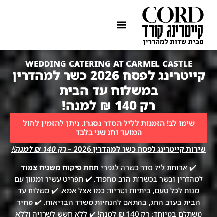
ההתמחות שלנו
איזורי שירות
WEDDING CATERING AT CARMEL CASTLE
קייטרינג לפסח 2026 כשר למהדרין
במשלוח עד הבית
רק 140 ₪ למנה!
שימו לב! הזמנות לליל הסדר נסגרו. ניתן להזמין לחול
המועד וחג שני בלבד
שירות קייטרינג לפסח כשר למהדרין 2026 –
רק 140 ₪ למנה!!
✔️ ארוחת ליל סדר כשרה לגמרי
תחת פיקוח משגיח צמוד
למהדרין ובשר בכשרות הרב מחפוד. ✔️ תפריט עשיר ומגוון עם
מנות לכל טעם, ביתיות וטריות כמו אצל אמא. ✔️ משלוח עד
הבית בערב החג, בהתאם להנחיות משרד הבריאות. ✔️ מחיר
משתלם במיוחד: רק 140 ₪ למנה! ✔️ ללא חשש לשרויה וללא