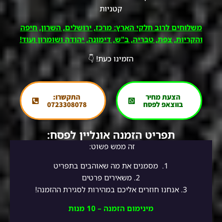
קטניות
משלוחים לרוב חלקי הארץ: מרכז, ירושלים, השרון, חיפה
והקריות, צפת, טבריה, ב"ש, דימונה, יהודה ושומרון ועוד!
הזמינו כעת! 👇
הצעת מחיר
התקשרו:
בווצאפ לפסח
0723308078
תפריט הזמנה אונליין לפסח:
זה ממש פשוט:
1.
מסמנים את מה שאוהבים בתפריט
2.
משאירים פרטים
3. אנחנו חוזרים אליכם במהירות לסגירת ההזמנה!
מינימום הזמנה – 10 מנות