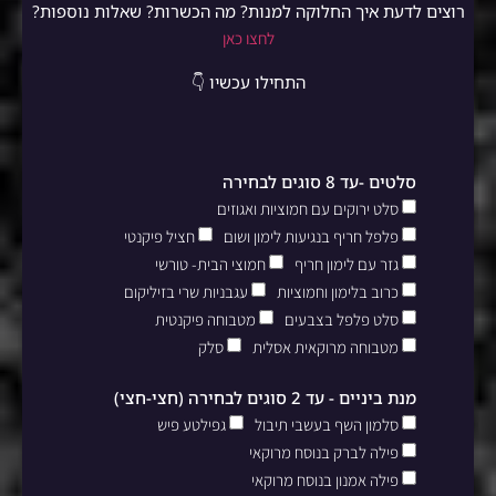
רוצים לדעת איך החלוקה למנות? מה הכשרות? שאלות נוספות?
לחצו כאן
התחילו עכשיו 👇
סלטים -עד 8 סוגים לבחירה
סלט ירוקים עם חמוציות ואגוזים
פלפל חריף בנגיעות לימון ושום
חציל פיקנטי
גזר עם לימון חריף
חמוצי הבית- טורשי
כרוב בלימון וחמוציות
עגבניות שרי בזיליקום
סלט פלפל בצבעים
מטבוחה פיקנטית
מטבוחה מרוקאית אסלית
סלק
מנת ביניים - עד 2 סוגים לבחירה (חצי-חצי)
סלמון השף בעשבי תיבול
גפילטע פיש
פילה לברק בנוסח מרוקאי
פילה אמנון בנוסח מרוקאי