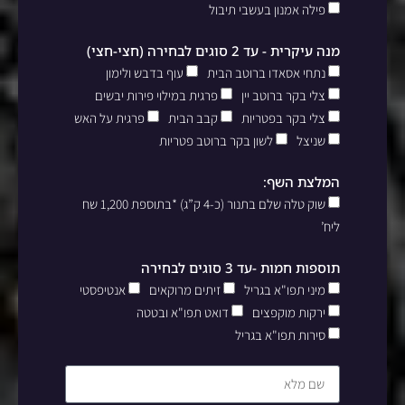
פילה אמנון בעשבי תיבול
מנה עיקרית - עד 2 סוגים לבחירה (חצי-חצי)
נתחי אסאדו ברוטב הבית
עוף בדבש ולימון
צלי בקר ברוטב יין
פרגית במילוי פירות יבשים
צלי בקר בפטריות
קבב הבית
פרגית על האש
שניצל
לשון בקר ברוטב פטריות
המלצת השף:
שוק טלה שלם בתנור (כ-4 ק”ג) *בתוספת 1,200 שח
ליח’
תוספות חמות -עד 3 סוגים לבחירה
מיני תפו"א בגריל
זיתים מרוקאים
אנטיפסטי
ירקות מוקפצים
דואט תפו"א ובטטה
סירות תפו"א בגריל