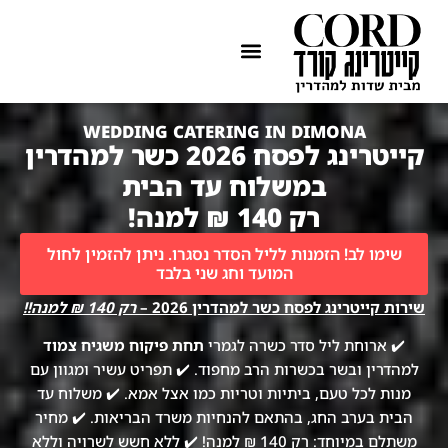
ההתמחות שלנו
איזורי שירות
WEDDING CATERING IN DIMONA
קייטרינג לפסח 2026 כשר למהדרין
במשלוח עד הבית
רק 140 ₪ למנה!
שימו לב! הזמנות לליל הסדר נסגרו. ניתן להזמין לחול
המועד וחג שני בלבד
שירות קייטרינג לפסח כשר למהדרין 2026 –
רק 140 ₪ למנה!!
✔️ ארוחת ליל סדר כשרה לגמרי
תחת פיקוח משגיח צמוד
למהדרין ובשר בכשרות הרב מחפוד. ✔️ תפריט עשיר ומגוון עם
מנות לכל טעם, ביתיות וטריות כמו אצל אמא. ✔️ משלוח עד
הבית בערב החג, בהתאם להנחיות משרד הבריאות. ✔️ מחיר
משתלם במיוחד: רק 140 ₪ למנה! ✔️ ללא חשש לשרויה וללא