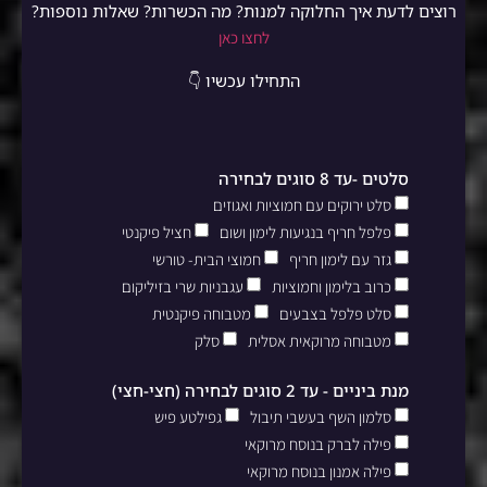
רוצים לדעת איך החלוקה למנות? מה הכשרות? שאלות נוספות?
לחצו כאן
התחילו עכשיו 👇
סלטים -עד 8 סוגים לבחירה
סלט ירוקים עם חמוציות ואגוזים
פלפל חריף בנגיעות לימון ושום
חציל פיקנטי
גזר עם לימון חריף
חמוצי הבית- טורשי
כרוב בלימון וחמוציות
עגבניות שרי בזיליקום
סלט פלפל בצבעים
מטבוחה פיקנטית
מטבוחה מרוקאית אסלית
סלק
מנת ביניים - עד 2 סוגים לבחירה (חצי-חצי)
סלמון השף בעשבי תיבול
גפילטע פיש
פילה לברק בנוסח מרוקאי
פילה אמנון בנוסח מרוקאי