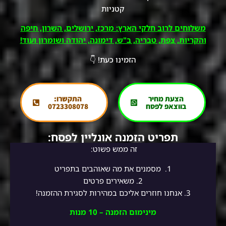
קטניות
משלוחים לרוב חלקי הארץ: מרכז, ירושלים, השרון, חיפה
והקריות, צפת, טבריה, ב"ש, דימונה, יהודה ושומרון ועוד!
הזמינו כעת! 👇
הצעת מחיר
התקשרו:
בווצאפ לפסח
0723308078
תפריט הזמנה אונליין לפסח:
זה ממש פשוט:
1.
מסמנים את מה שאוהבים בתפריט
2.
משאירים פרטים
3. אנחנו חוזרים אליכם במהירות לסגירת ההזמנה!
מינימום הזמנה – 10 מנות