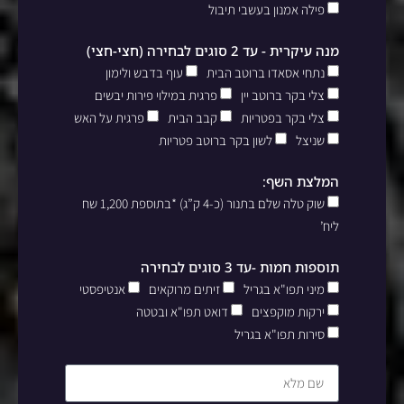
פילה אמנון בעשבי תיבול
מנה עיקרית - עד 2 סוגים לבחירה (חצי-חצי)
נתחי אסאדו ברוטב הבית
עוף בדבש ולימון
צלי בקר ברוטב יין
פרגית במילוי פירות יבשים
צלי בקר בפטריות
קבב הבית
פרגית על האש
שניצל
לשון בקר ברוטב פטריות
המלצת השף:
שוק טלה שלם בתנור (כ-4 ק”ג) *בתוספת 1,200 שח
ליח’
תוספות חמות -עד 3 סוגים לבחירה
מיני תפו"א בגריל
זיתים מרוקאים
אנטיפסטי
ירקות מוקפצים
דואט תפו"א ובטטה
סירות תפו"א בגריל