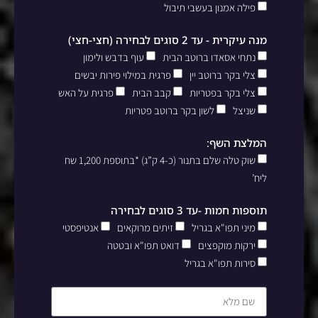
פילה אמנון בעשבי תיבול
מנה עיקרית - עד 2 סוגים לבחירה (חצי-חצי)
נתחי אסאדו ברוטב הבית
עוף בדבש ולימון
צלי בקר ברוטב יין
פרגית במילוי פירות יבשים
צלי בקר בפטריות
קבב הבית
פרגית על האש
שניצל
לשון בקר ברוטב פטריות
המלצת השף:
שוק טלה שלם בתנור (כ-4 ק”ג) *בתוספת 1,200 שח
ליח’
תוספות חמות -עד 3 סוגים לבחירה
מיני תפו"א בגריל
זיתים מרוקאים
אנטיפסטי
ירקות מוקפצים
דואט תפו"א ובטטה
סירות תפו"א בגריל