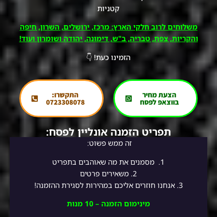
קטניות
משלוחים לרוב חלקי הארץ: מרכז, ירושלים, השרון, חיפה
והקריות, צפת, טבריה, ב"ש, דימונה, יהודה ושומרון ועוד!
הזמינו כעת! 👇
הצעת מחיר
התקשרו:
בווצאפ לפסח
0723308078
תפריט הזמנה אונליין לפסח:
זה ממש פשוט:
1.
מסמנים את מה שאוהבים בתפריט
2.
משאירים פרטים
3. אנחנו חוזרים אליכם במהירות לסגירת ההזמנה!
מינימום הזמנה – 10 מנות