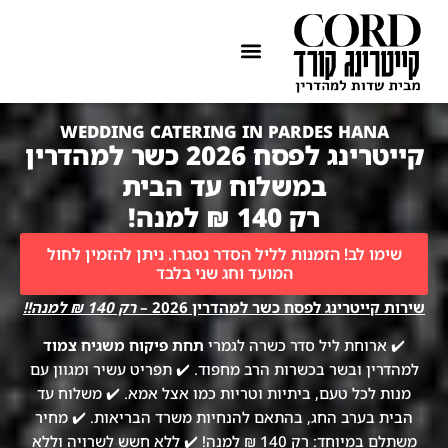
ההתמחות שלנו
איזורי שירות
WEDDING CATERING IN PARDES HANA
קייטרינג לפסח 2026 כשר למהדרין
במשלוח עד הבית
רק 140 ₪ למנה!
שימו לב! הזמנות לליל הסדר נסגרו. ניתן להזמין לחול
המועד וחג שני בלבד
שירות קייטרינג לפסח כשר למהדרין 2026 –
רק 140 ₪ למנה!!
✔️ ארוחת ליל סדר כשרה לגמרי
תחת פיקוח משגיח צמוד
למהדרין ובשר בכשרות הרב מחפוד. ✔️ תפריט עשיר ומגוון עם
מנות לכל טעם, ביתיות וטריות כמו אצל אמא. ✔️ משלוח עד
הבית בערב החג, בהתאם להנחיות משרד הבריאות. ✔️ מחיר
משתלם במיוחד: רק 140 ₪ למנה! ✔️ ללא חשש לשרויה וללא