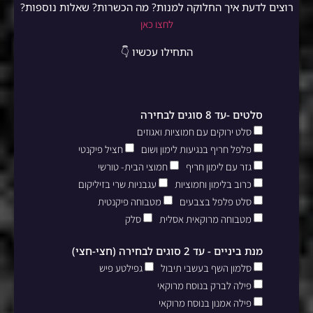
רוצים לדעת איך החלוקה למנות? מה הכשרות? שאלות נוספות?
לחצו כאן
התחילו עכשיו 👇
סלטים -עד 8 סוגים לבחירה
סלט ירוקים עם חמוציות ואגוזים
פלפל חריף בנגיעות לימון ושום
חציל פיקנטי
גזר עם לימון חריף
חמוצי הבית- טורשי
כרוב בלימון וחמוציות
עגבניות שרי בזיליקום
סלט פלפל בצבעים
מטבוחה פיקנטית
מטבוחה מרוקאית אסלית
סלק
מנת ביניים - עד 2 סוגים לבחירה (חצי-חצי)
סלמון השף בעשבי תיבול
גפילטע פיש
פילה לברק בנוסח מרוקאי
פילה אמנון בנוסח מרוקאי