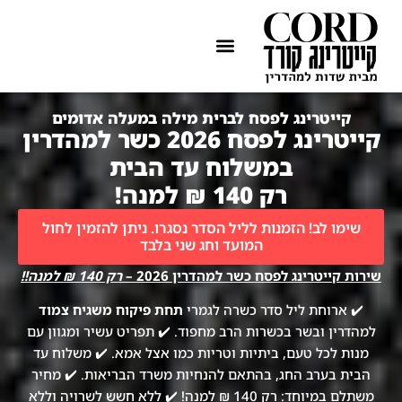
ההתמחות שלנו
איזורי שירות
קייטרינג לפסח לברית מילה במעלה אדומים
קייטרינג לפסח 2026 כשר למהדרין
במשלוח עד הבית
רק 140 ₪ למנה!
שימו לב! הזמנות לליל הסדר נסגרו. ניתן להזמין לחול
המועד וחג שני בלבד
שירות קייטרינג לפסח כשר למהדרין 2026 –
רק 140 ₪ למנה!!
✔️ ארוחת ליל סדר כשרה לגמרי
תחת פיקוח משגיח צמוד
למהדרין ובשר בכשרות הרב מחפוד. ✔️ תפריט עשיר ומגוון עם
מנות לכל טעם, ביתיות וטריות כמו אצל אמא. ✔️ משלוח עד
הבית בערב החג, בהתאם להנחיות משרד הבריאות. ✔️ מחיר
משתלם במיוחד: רק 140 ₪ למנה! ✔️ ללא חשש לשרויה וללא