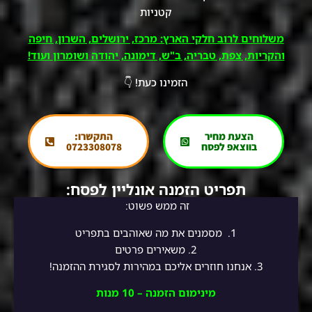
קטניות
משלוחים לרוב חלקי הארץ: מרכז, ירושלים, השרון, חיפה
והקריות, צפת, טבריה, ב"ש, דימונה, יהודה ושומרון ועוד!
הזמינו כעת! 👇
הצעת מחיר
התקשרו:
בווצאפ לפסח
0723308078
תפריט הזמנה אונליין לפסח:
זה ממש פשוט:
1.
מסמנים את מה שאוהבים בתפריט
2.
משאירים פרטים
3. אנחנו חוזרים אליכם במהירות לסגירת ההזמנה!
מינימום הזמנה – 10 מנות