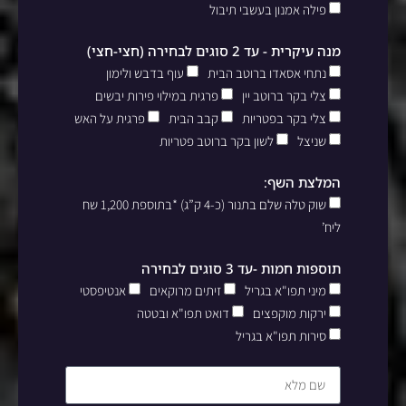
פילה אמנון בעשבי תיבול
מנה עיקרית - עד 2 סוגים לבחירה (חצי-חצי)
נתחי אסאדו ברוטב הבית
עוף בדבש ולימון
צלי בקר ברוטב יין
פרגית במילוי פירות יבשים
צלי בקר בפטריות
קבב הבית
פרגית על האש
שניצל
לשון בקר ברוטב פטריות
המלצת השף:
שוק טלה שלם בתנור (כ-4 ק”ג) *בתוספת 1,200 שח
ליח’
תוספות חמות -עד 3 סוגים לבחירה
מיני תפו"א בגריל
זיתים מרוקאים
אנטיפסטי
ירקות מוקפצים
דואט תפו"א ובטטה
סירות תפו"א בגריל