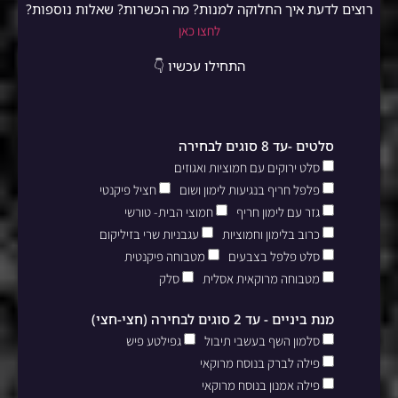
רוצים לדעת איך החלוקה למנות? מה הכשרות? שאלות נוספות?
לחצו כאן
התחילו עכשיו 👇
סלטים -עד 8 סוגים לבחירה
סלט ירוקים עם חמוציות ואגוזים
פלפל חריף בנגיעות לימון ושום
חציל פיקנטי
גזר עם לימון חריף
חמוצי הבית- טורשי
כרוב בלימון וחמוציות
עגבניות שרי בזיליקום
סלט פלפל בצבעים
מטבוחה פיקנטית
מטבוחה מרוקאית אסלית
סלק
מנת ביניים - עד 2 סוגים לבחירה (חצי-חצי)
סלמון השף בעשבי תיבול
גפילטע פיש
פילה לברק בנוסח מרוקאי
פילה אמנון בנוסח מרוקאי