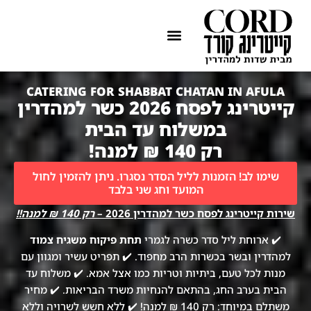
ההתמחות שלנו
איזורי שירות
CATERING FOR SHABBAT CHATAN IN AFULA
קייטרינג לפסח 2026 כשר למהדרין
במשלוח עד הבית
רק 140 ₪ למנה!
שימו לב! הזמנות לליל הסדר נסגרו. ניתן להזמין לחול
המועד וחג שני בלבד
שירות קייטרינג לפסח כשר למהדרין 2026 –
רק 140 ₪ למנה!!
✔️ ארוחת ליל סדר כשרה לגמרי
תחת פיקוח משגיח צמוד
למהדרין ובשר בכשרות הרב מחפוד. ✔️ תפריט עשיר ומגוון עם
מנות לכל טעם, ביתיות וטריות כמו אצל אמא. ✔️ משלוח עד
הבית בערב החג, בהתאם להנחיות משרד הבריאות. ✔️ מחיר
משתלם במיוחד: רק 140 ₪ למנה! ✔️ ללא חשש לשרויה וללא