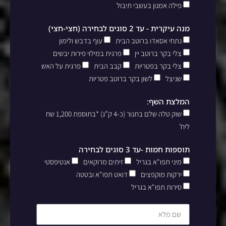
פילה אמנון בעשבי תיבול
מנה עיקרית - עד 2 סוגים לבחירה (חצי-חצי)
נתחי אסאדו ברוטב הבית
עוף בדבש ולימון
צלי בקר ברוטב יין
פרגית במילוי פירות יבשים
צלי בקר בפטריות
קבב הבית
פרגית על האש
שניצל
לשון בקר ברוטב פטריות
המלצת השף:
שוק טלה שלם בתנור (כ-4 ק”ג) *בתוספת 1,200 שח
ליח’
תוספות חמות -עד 3 סוגים לבחירה
מיני תפו"א בגריל
זיתים מרוקאים
אנטיפסטי
ירקות מוקפצים
דואט תפו"א ובטטה
סירות תפו"א בגריל