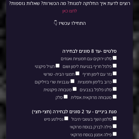
רוצים לדעת איך החלוקה למנות? מה הכשרות? שאלות נוספות?
לחצו כאן
התחילו עכשיו 👇
סלטים -עד 8 סוגים לבחירה
סלט ירוקים עם חמוציות ואגוזים
פלפל חריף בנגיעות לימון ושום
חציל פיקנטי
גזר עם לימון חריף
חמוצי הבית- טורשי
כרוב בלימון וחמוציות
עגבניות שרי בזיליקום
סלט פלפל בצבעים
מטבוחה פיקנטית
מטבוחה מרוקאית אסלית
סלק
מנת ביניים - עד 2 סוגים לבחירה (חצי-חצי)
סלמון השף בעשבי תיבול
גפילטע פיש
פילה לברק בנוסח מרוקאי
פילה אמנון בנוסח מרוקאי