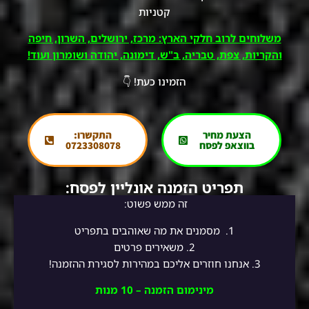
קטניות
משלוחים לרוב חלקי הארץ: מרכז, ירושלים, השרון, חיפה
והקריות, צפת, טבריה, ב"ש, דימונה, יהודה ושומרון ועוד!
הזמינו כעת! 👇
הצעת מחיר
התקשרו:
בווצאפ לפסח
0723308078
תפריט הזמנה אונליין לפסח:
זה ממש פשוט:
1.
מסמנים את מה שאוהבים בתפריט
2.
משאירים פרטים
3. אנחנו חוזרים אליכם במהירות לסגירת ההזמנה!
מינימום הזמנה – 10 מנות