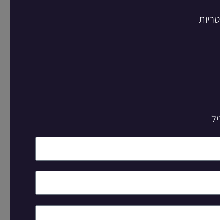
טריות
יל