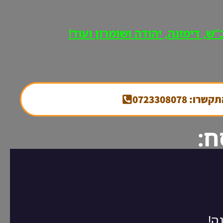
ש, דימונה, יהודה ושומרון ועוד!
קשרו: 0723308078
ח: