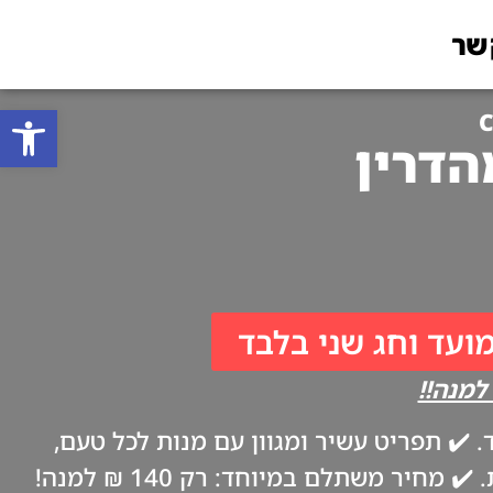
שר
פתח סרגל
C
מועד וחג שני בלבד
✔️ תפריט עשיר ומגוון עם מנות לכל טעם,
ביתיות וטריות כמו אצל אמא. ✔️ משלוח עד הבית בערב החג, בהתאם להנחיות משרד הבריאות. ✔️ מחיר משתלם במיוחד: רק 140 ₪ למנה!