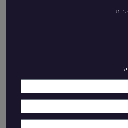
טריות
יל