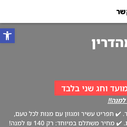
שר
פתח סרגל
מועד וחג שני בלבד
✔️ תפריט עשיר ומגוון עם מנות לכל טעם,
ביתיות וטריות כמו אצל אמא. ✔️ משלוח עד הבית בערב החג, בהתאם להנחיות משרד הבריאות. ✔️ מחיר משתלם במיוחד: רק 140 ₪ למנה!