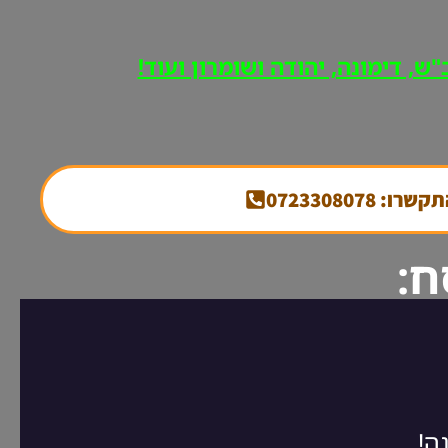
ש, דימונה, יהודה ושומרון ועוד!
קשרו: 0723308078
ח: